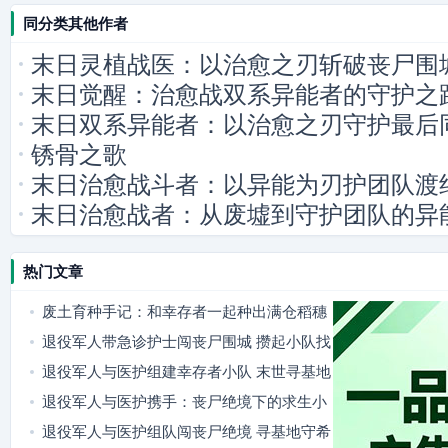
同分类其他作者
末日灵植战医：以治愈之刃斩破丧尸围
末日觉醒：治愈战双系异能者的守护之
末日双系异能者：以治愈之刃守护最后
锈骨之歌
末日治愈战斗者：以异能为刃护团队渡
末日治愈战者：从废墟到守护团队的异
热门文章
废土育种手记：和幸存者一起种出满仓稻穗
退役军人带急诊护士闯丧尸围城 攒起小队找
隐秘据点
退役军人与医护组建幸存者小队 末世寻基地
燃爽又暖心
退役军人与医护携手：丧尸绝境下的求生小
队
退役军人与医护组队闯丧尸绝境 寻基地守希