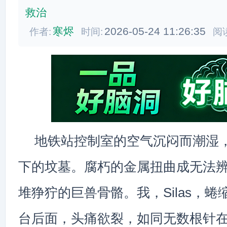
救治
寒烬
2026-05-24 11:26:35
作者:
时间:
阅
地铁站控制室的空气沉闷而潮湿
下的坟墓。腐朽的金属扭曲成无法
堆狰狞的巨兽骨骼。我，Silas，
台后面，头痛欲裂，如同无数根针