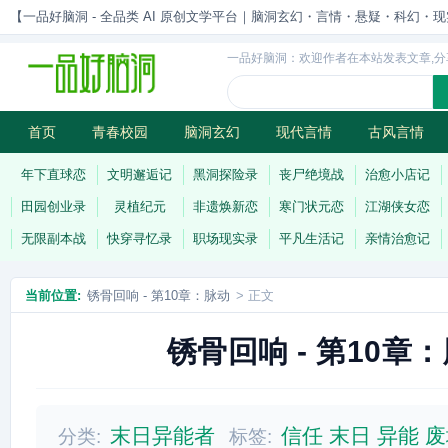
【一品好脑洞 - 全品类 AI 原创文学平台｜脑洞玄幻・言情・悬疑・科幻・现实一站
一品好脑洞：欢迎作者在本站发表文章,分
首页
青春校园
脑洞玄幻
现代言情
古风言情
历史权谋
武侠江湖
灵异志怪
连载
年下直球恋
文明邂逅记
黑洞探险录
丧尸绝境战
治愈小店记
田园创业录
灵植纪元
非遗焕新恋
寒门状元恋
江湖侠女恋
无限副本战
快穿寻忆录
职场现实录
平凡生活记
亲情治愈记
当前位置:
锈骨回响 - 第10章：脉动
> 正文
锈骨回响 - 第10章
末日异能者
信任
末日
异能
废
分类:
标签: