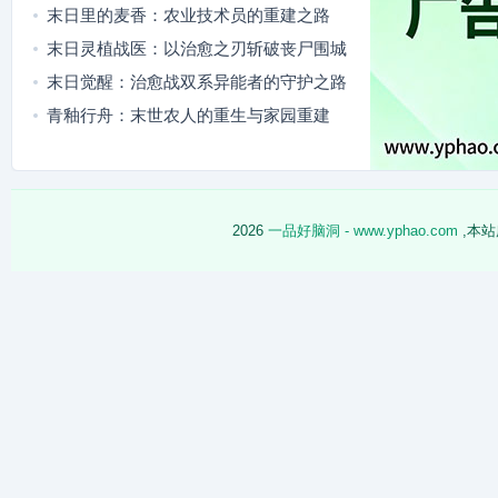
望
末日里的麦香：农业技术员的重建之路
末日灵植战医：以治愈之刃斩破丧尸围城
末日觉醒：治愈战双系异能者的守护之路
青釉行舟：末世农人的重生与家园重建
2026
一品好脑洞 - www.yphao.com
,本