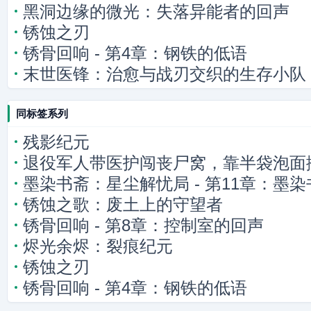
黑洞边缘的微光：失落异能者的回声
锈蚀之刃
锈骨回响 - 第4章：钢铁的低语
末世医锋：治愈与战刃交织的生存小队
同标签系列
残影纪元
退役军人带医护闯丧尸窝，靠半袋泡面
墨染书斋：星尘解忧局 - 第11章：墨
锈蚀之歌：废土上的守望者
锈骨回响 - 第8章：控制室的回声
烬光余烬：裂痕纪元
锈蚀之刃
锈骨回响 - 第4章：钢铁的低语