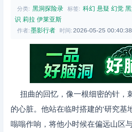
黑洞探险录
科幻
悬疑
幻觉
黑
分类:
标签:
识
莉拉
伊莱亚斯
墨影行者
2026-05-25 00:40:3
作者:
时间:
扭曲的回忆，像一根细密的针，
的心脏。他站在临时搭建的‘研究基
嗡嗡作响，将他小时候在偏远山区