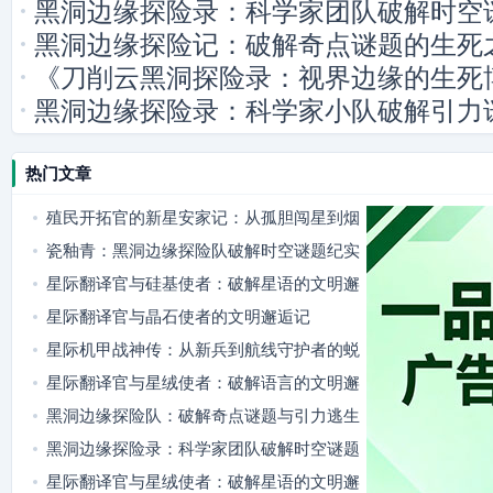
黑洞边缘探险录：科学家团队破解时空
黑洞边缘探险记：破解奇点谜题的生死
《刀削云黑洞探险录：视界边缘的生死
黑洞边缘探险录：科学家小队破解引力
热门文章
殖民开拓官的新星安家记：从孤胆闯星到烟
火满舱
瓷釉青：黑洞边缘探险队破解时空谜题纪实
星际翻译官与硅基使者：破解星语的文明邂
逅
星际翻译官与晶石使者的文明邂逅记
星际机甲战神传：从新兵到航线守护者的蜕
变
星际翻译官与星绒使者：破解语言的文明邂
逅
黑洞边缘探险队：破解奇点谜题与引力逃生
黑洞边缘探险录：科学家团队破解时空谜题
星际翻译官与星绒使者：破解星语的文明邂