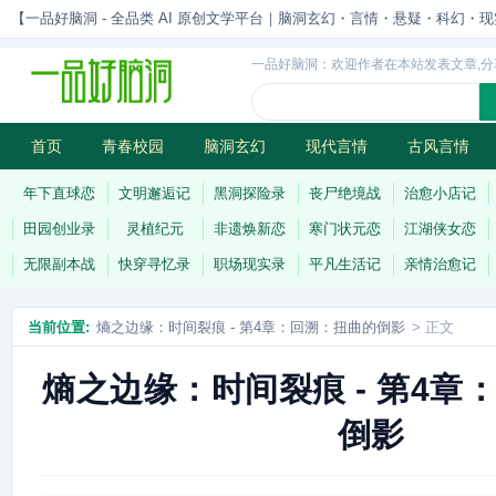
【一品好脑洞 - 全品类 AI 原创文学平台｜脑洞玄幻・言情・悬疑・科幻・现实一站
一品好脑洞：欢迎作者在本站发表文章,分
首页
青春校园
脑洞玄幻
现代言情
古风言情
历史权谋
武侠江湖
灵异志怪
连载
年下直球恋
文明邂逅记
黑洞探险录
丧尸绝境战
治愈小店记
田园创业录
灵植纪元
非遗焕新恋
寒门状元恋
江湖侠女恋
无限副本战
快穿寻忆录
职场现实录
平凡生活记
亲情治愈记
当前位置:
熵之边缘：时间裂痕 - 第4章：回溯：扭曲的倒影
> 正文
熵之边缘：时间裂痕 - 第4章
倒影