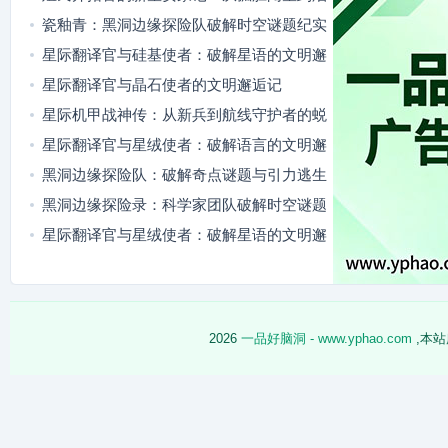
火满舱
瓷釉青：黑洞边缘探险队破解时空谜题纪实
星际翻译官与硅基使者：破解星语的文明邂
逅
星际翻译官与晶石使者的文明邂逅记
星际机甲战神传：从新兵到航线守护者的蜕
变
星际翻译官与星绒使者：破解语言的文明邂
逅
黑洞边缘探险队：破解奇点谜题与引力逃生
黑洞边缘探险录：科学家团队破解时空谜题
星际翻译官与星绒使者：破解星语的文明邂
逅
2026
一品好脑洞 - www.yphao.com
,本