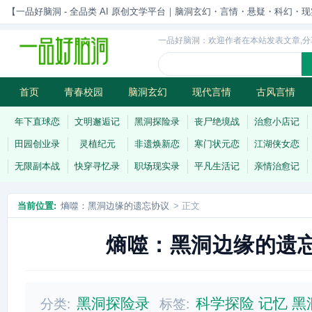
【一品好脑洞 - 全品类 AI 原创文学平台｜脑洞玄幻・言情・悬疑・科幻・现实一站
一品好脑洞：欢迎作者在本站发表文章,分
首页
青春校园
脑洞玄幻
现代言情
古风言情
历史权谋
武侠江湖
灵异志怪
连载
年下直球恋
文明邂逅记
黑洞探险录
丧尸绝境战
治愈小店记
田园创业录
灵植纪元
非遗焕新恋
寒门状元恋
江湖侠女恋
无限副本战
快穿寻忆录
职场现实录
平凡生活记
亲情治愈记
当前位置:
熵噬：黑洞边缘的遗忘协议
> 正文
熵噬：黑洞边缘的遗
黑洞探险录
科学探险
记忆
黑
分类:
标签: