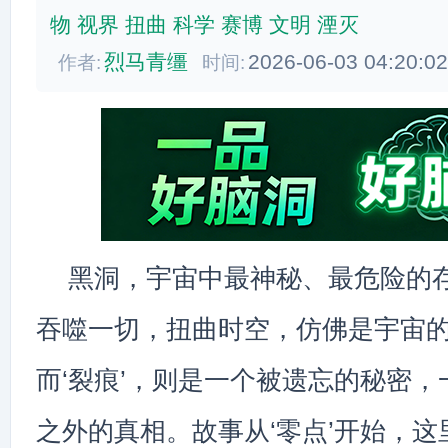
物
视界
扭曲
科学
赛博
文明
湮灭
烈马青缰
2026-06-03 04:20:0
作者:
时间:
黑洞，宇宙中最神秘、最危险的
吞噬一切，扭曲时空，仿佛是宇宙
而‘裂痕’，则是一个被遗忘的秘密
之外的真相。故事从‘零点’开始，这