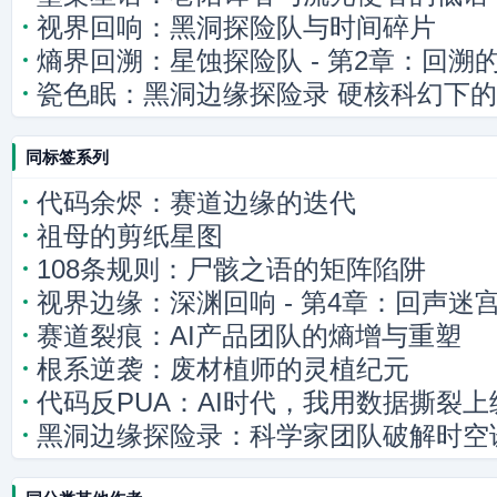
视界回响：黑洞探险队与时间碎片
熵界回溯：星蚀探险队 - 第2章：回溯
瓷色眠：黑洞边缘探险录 硬核科幻下
同标签系列
代码余烬：赛道边缘的迭代
祖母的剪纸星图
108条规则：尸骸之语的矩阵陷阱
视界边缘：深渊回响 - 第4章：回声迷
赛道裂痕：AI产品团队的熵增与重塑
根系逆袭：废材植师的灵植纪元
代码反PUA：AI时代，我用数据撕裂上
黑洞边缘探险录：科学家团队破解时空
有3招！