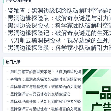
同分类其他作者
瓷釉青：黑洞边缘探险队破解时空谜题
黑洞边缘探险队：破解奇点谜题与引力
黑洞边缘探险录：科学家团队破解时空
黑洞边缘探险记：破解奇点谜题的生死
《刀削云黑洞探险录：视界边缘的生死
黑洞边缘探险录：科学家小队破解引力
热门文章
殖民开拓官的新星安家记：从孤胆闯星到烟
火满舱
瓷釉青：黑洞边缘探险队破解时空谜题纪实
星际翻译官与硅基使者：破解星语的文明邂
逅
星际翻译官与晶石使者的文明邂逅记
星际机甲战神传：从新兵到航线守护者的蜕
变
星际翻译官与星绒使者：破解语言的文明邂