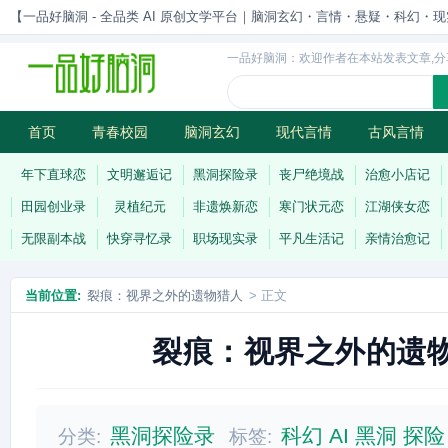
【一品好脑洞 - 全品类 AI 原创文学平台｜脑洞玄幻・言情・悬疑・科幻・现实一站
一品好脑洞：欢迎作者在本站发表文章,分
首页
青春校园
脑洞玄幻
现代言情
古风言情
历史权谋
武侠江湖
灵异志怪
连载
年下直球恋
文明邂逅记
黑洞探险录
丧尸绝境战
治愈小店记
田园创业录
灵植纪元
非遗焕新恋
寒门状元恋
江湖侠女恋
无限副本战
快穿寻忆录
职场现实录
平凡生活记
亲情治愈记
当前位置:
裂痕：视界之外的遗物猎人
> 正文
裂痕：视界之外的遗
黑洞探险录
科幻
AI
黑洞
探险
分类:
标签: