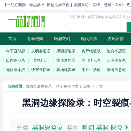
【一品好脑洞 - 全品类 AI 原创文学平台｜脑洞玄幻・言情・悬疑・科幻・现实一站
一品好脑洞：欢迎作者在本站发表文章,分
首页
青春校园
脑洞玄幻
现代言情
古风言情
历史权谋
武侠江湖
灵异志怪
连载
年下直球恋
文明邂逅记
黑洞探险录
丧尸绝境战
治愈小店记
田园创业录
灵植纪元
非遗焕新恋
寒门状元恋
江湖侠女恋
无限副本战
快穿寻忆录
职场现实录
平凡生活记
亲情治愈记
当前位置:
黑洞边缘探险录：时空裂痕与文明回溯
> 正文
黑洞边缘探险录：时空裂痕
黑洞探险录
科幻
黑洞
探险
时
分类:
标签: