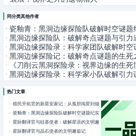
同分类其他作者
瓷釉青：黑洞边缘探险队破解时空谜题
黑洞边缘探险队：破解奇点谜题与引力
黑洞边缘探险录：科学家团队破解时空
黑洞边缘探险记：破解奇点谜题的生死
《刀削云黑洞探险录：视界边缘的生死
黑洞边缘探险录：科学家小队破解引力
热门文章
殖民开拓官的新星安家记：从孤胆闯星到烟
火满舱
瓷釉青：黑洞边缘探险队破解时空谜题纪实
星际翻译官与硅基使者：破解星语的文明邂
逅
星际翻译官与晶石使者的文明邂逅记