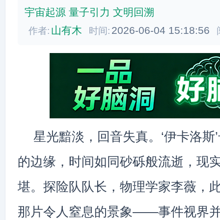
宇宙起源
量子引力
文明回溯
山有木
2026-06-04 15:18:56
作者:
时间:
星光黯淡，回音失真。‘伊卡洛斯’
的边缘，时间如同砂砾般流逝，现
堪。探险队队长，物理学家李薇，
那片令人窒息的景象——事件视界