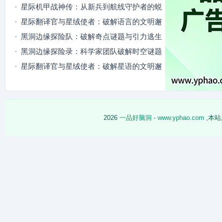
星际机甲战神传：从新兵到航线守护者的蜕
变
星际翻译官与星绒使者：破解语言的文明邂
逅
黑洞边缘探险队：破解奇点谜题与引力逃生
黑洞边缘探险录：科学家团队破解时空谜题
星际翻译官与星绒使者：破解星语的文明邂
逅
2026
一品好脑洞 - www.yphao.com
,本