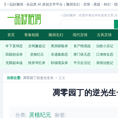
【一品好脑洞 - 全品类 AI 原创文学平台｜脑洞玄幻・言情・悬疑・科幻・现实一站
一品好脑洞：欢迎作者在本站发表文章,分
首页
青春校园
脑洞玄幻
现代言情
古风言情
历史权谋
武侠江湖
灵异志怪
连载
年下直球恋
文明邂逅记
黑洞探险录
丧尸绝境战
治愈小店记
田园创业录
灵植纪元
非遗焕新恋
寒门状元恋
江湖侠女恋
无限副本战
快穿寻忆录
职场现实录
平凡生活记
亲情治愈记
当前位置:
凋零园丁的逆光生长
> 正文
凋零园丁的逆光生
灵植纪元
分类:
标签: