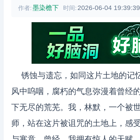
墨染檐下
2026-06-04 19:39:3
作者:
时间:
锈蚀与遗忘，如同这片土地的记
风中呜咽，腐朽的气息弥漫着曾经
下无尽的荒芜。我，林默，一个被
师，站在这片被诅咒的土地上，感
与寒意。曾经，我拥有惊人的天赋