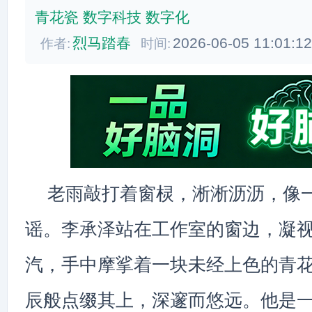
青花瓷
数字科技
数字化
烈马踏春
2026-06-05 11:01:1
作者:
时间:
老雨敲打着窗棂，淅淅沥沥，像
谣。李承泽站在工作室的窗边，凝
汽，手中摩挲着一块未经上色的青
辰般点缀其上，深邃而悠远。他是