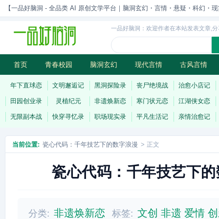
【一品好脑洞 - 全品类 AI 原创文学平台｜脑洞玄幻・言情・悬疑・科幻・现实一站
一品好脑洞：欢迎作者在本站发表文章,分
首页
青春校园
脑洞玄幻
现代言情
古风言情
历史权谋
武侠江湖
灵异志怪
连载
年下直球恋
文明邂逅记
黑洞探险录
丧尸绝境战
治愈小店记
田园创业录
灵植纪元
非遗焕新恋
寒门状元恋
江湖侠女恋
无限副本战
快穿寻忆录
职场现实录
平凡生活记
亲情治愈记
当前位置:
瓷心代码：千年技艺下的数字浪漫
> 正文
瓷心代码：千年技艺下的
非遗焕新恋
文创
非遗
爱情
创
分类:
标签: