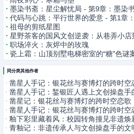
墨染书斋：星尘解忧局 - 第9章：墨染
代码与心跳：平行世界的爱意 - 第1章
祖母的剪纸星图
的连接
星野茶客的国风文创逆袭：从巷弄小店
职场淬火：灰烬中的玫瑰
瓷上霜：山顶别墅电梯密室的“糖”色谜
同分类其他作者
凿星人手记：银花丝与赛博灯的跨时空
凿星人手记：錾银匠人遇上文创操盘手
凿星记：银花丝与赛博灯的跨时空恋歌
凿星人手记：银花丝与赛博灯的跨时空
釉下彩里藏着风：校园转角撞见非遗焕
青釉记：非遗传承人与文创操盘手的文