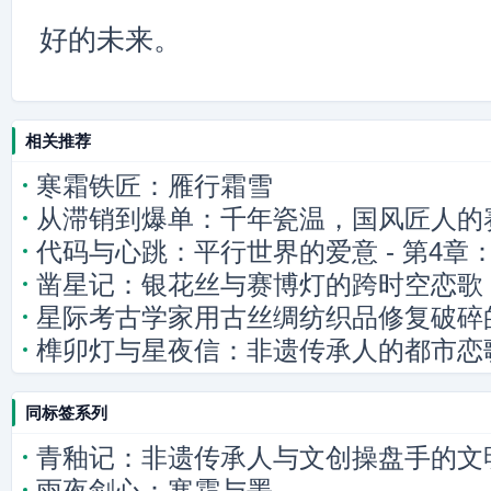
好的未来。
相关推荐
寒霜铁匠：雁行霜雪
从滞销到爆单：千年瓷温，国风匠人的
代码与心跳：平行世界的爱意 - 第4章
凿星记：银花丝与赛博灯的跨时空恋歌
流
星际考古学家用古丝绸纺织品修复破碎的
榫卯灯与星夜信：非遗传承人的都市恋
带流量感，结合科幻、非遗元素，引人
同标签系列
青釉记：非遗传承人与文创操盘手的文
雨夜剑心：寒霜与墨