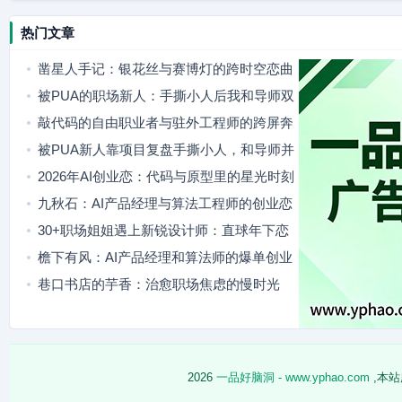
热门文章
凿星人手记：银花丝与赛博灯的跨时空恋曲
被PUA的职场新人：手撕小人后我和导师双
向奔赴
敲代码的自由职业者与驻外工程师的跨屏奔
赴
被PUA新人靠项目复盘手撕小人，和导师并
肩站稳脚跟
2026年AI创业恋：代码与原型里的星光时刻
九秋石：AI产品经理与算法工程师的创业恋
歌
30+职场姐姐遇上新锐设计师：直球年下恋
治愈年龄焦虑
檐下有风：AI产品经理和算法师的爆单创业
日常
巷口书店的芋香：治愈职场焦虑的慢时光
2026
一品好脑洞 - www.yphao.com
,本