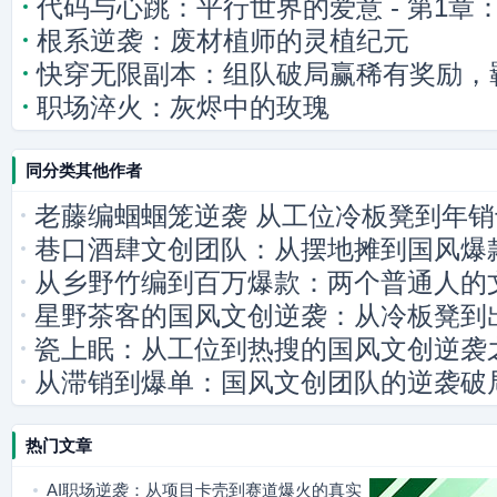
代码与心跳：平行世界的爱意 - 第1章
根系逆袭：废材植师的灵植纪元
的连接
快穿无限副本：组队破局赢稀有奖励，
职场淬火：灰烬中的玫瑰
同分类其他作者
老藤编蝈蝈笼逆袭 从工位冷板凳到年
巷口酒肆文创团队：从摆地摊到国风爆
从乡野竹编到百万爆款：两个普通人的
星野茶客的国风文创逆袭：从冷板凳到
瓷上眠：从工位到热搜的国风文创逆袭
从滞销到爆单：国风文创团队的逆袭破
热门文章
AI职场逆袭：从项目卡壳到赛道爆火的真实