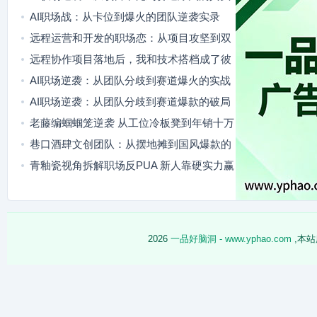
博弈
AI职场战：从卡位到爆火的团队逆袭实录
远程运营和开发的职场恋：从项目攻坚到双
向奔赴
远程协作项目落地后，我和技术搭档成了彼
此的职场搭子
AI职场逆袭：从团队分歧到赛道爆火的实战
复盘
AI职场逆袭：从团队分歧到赛道爆款的破局
之路
老藤编蝈蝈笼逆袭 从工位冷板凳到年销十万
国风爆品
巷口酒肆文创团队：从摆地摊到国风爆款的
逆袭路
青釉瓷视角拆解职场反PUA 新人靠硬实力赢
回主动权
2026
一品好脑洞 - www.yphao.com
,本