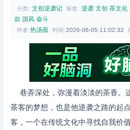
文创逆袭记
逆袭
文创
茶文化
分类:
标签:
款
国风
奋斗
热汤面
2026-06-05 11:02:32
作者:
时间:
巷弄深处，弥漫着淡淡的茶香。
茶客的梦想，也是他逆袭之路的起
客，一个在传统文化中寻找自我价