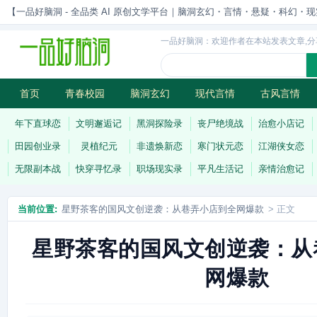
【一品好脑洞 - 全品类 AI 原创文学平台｜脑洞玄幻・言情・悬疑・科幻・现实一站
一品好脑洞：欢迎作者在本站发表文章,分
首页
青春校园
脑洞玄幻
现代言情
古风言情
历史权谋
武侠江湖
灵异志怪
连载
年下直球恋
文明邂逅记
黑洞探险录
丧尸绝境战
治愈小店记
田园创业录
灵植纪元
非遗焕新恋
寒门状元恋
江湖侠女恋
无限副本战
快穿寻忆录
职场现实录
平凡生活记
亲情治愈记
当前位置:
星野茶客的国风文创逆袭：从巷弄小店到全网爆款
> 正文
星野茶客的国风文创逆袭：从
网爆款