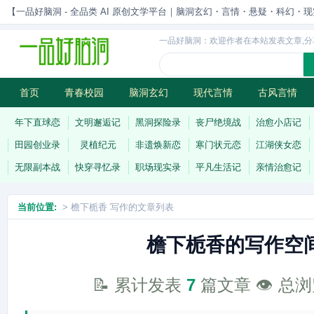
【一品好脑洞 - 全品类 AI 原创文学平台｜脑洞玄幻・言情・悬疑・科幻・现实一站
一品好脑洞：欢迎作者在本站发表文章,分
首页
青春校园
脑洞玄幻
现代言情
古风言情
历史权谋
武侠江湖
灵异志怪
连载
年下直球恋
文明邂逅记
黑洞探险录
丧尸绝境战
治愈小店记
田园创业录
灵植纪元
非遗焕新恋
寒门状元恋
江湖侠女恋
无限副本战
快穿寻忆录
职场现实录
平凡生活记
亲情治愈记
当前位置:
> 檐下栀香 写作的文章列表
檐下栀香的写作空
📝 累计发表
7
篇文章 👁️ 总