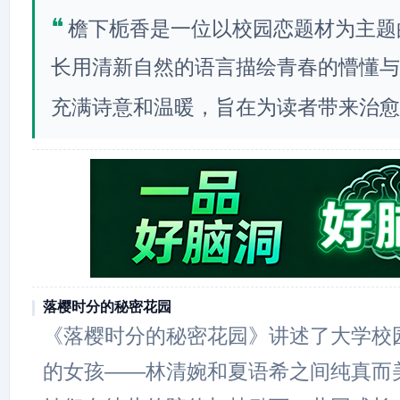
❝
檐下栀香是一位以校园恋题材为主题
长用清新自然的语言描绘青春的懵懂与
充满诗意和温暖，旨在为读者带来治愈
落樱时分的秘密花园
《落樱时分的秘密花园》讲述了大学校
的女孩——林清婉和夏语希之间纯真而