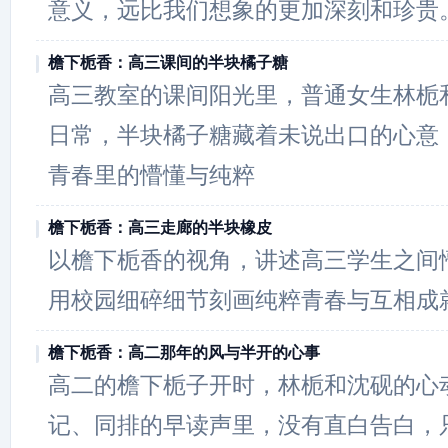
意义，远比我们想象的更加深刻和珍贵
檐下栀香：高三课间的半块橘子糖
高三教室的课间阳光里，普通女生林栀
日常，半块橘子糖藏着未说出口的心意
青春里的懵懂与纯粹
檐下栀香：高三走廊的半块橡皮
以檐下栀香的视角，讲述高三学生之间
用校园细碎细节刻画纯粹青春与互相成
檐下栀香：高二那年的风与半开的心事
高二的檐下栀子开时，林栀和沈砚的心
记、同排的早读声里，没有直白告白，