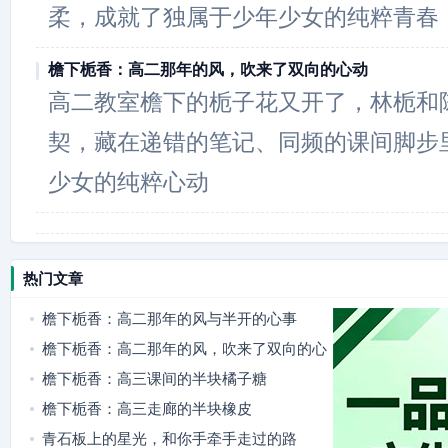
柔，成就了独属于少年少女的纯粹青春
檐下栀香：高二那年的风，吹来了双向的心动
高二教室檐下的栀子花又开了，林栀和
契，藏在递错的笔记、同频的课间脚步
少女的纯粹心动
热门文章
檐下栀香：高二那年的风与半开的心事
檐下栀香：高二那年的风，吹来了双向的心
动
檐下栀香：高三课间的半块橘子糖
檐下栀香：高三走廊的半块橡皮
青石板上的星光，和你手牵手走过的路