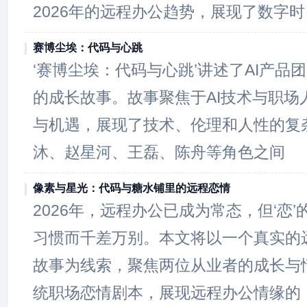
2026年的远程办公趋势，展现了数字时
赛博尘埃：代码与心跳
‘赛博尘埃：代码与心跳’讲述了AI产品团
的成长故事。故事聚焦于AI技术与职场
与机遇，展现了技术、伦理和人性的复
沐、赵星河、王磊、陈舟等角色之间
像素与星光：代码与糖水铺里的远程恋情
2026年，远程办公已成为常态，但‘恋
习惯而千差万别。本文将以一个真实的
故事为线索，聚焦两位从业者的成长与
统职场恋情剧本，展现远程办公情缘的