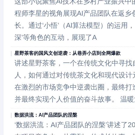
这部小说聚焦AI技术在乡村产业振兴中
程师李星的视角展现AI产品团队在返乡
长。通过‘小悟’（AI算法模型）的运用，
深’等角色的互动，展现了A
星野茶客的国风文创逆袭：从巷弄小店到全网爆款
讲述星野茶客，一个在传统文化中寻找
人，如何通过对传统茶文化和现代设计
在激烈的市场竞争中逆袭出圈，最终打
并最终实现个人价值的奋斗故事。 温暖
数据洪流：AI产品团队的涅槃
‘数据洪流：AI产品团队的涅槃’讲述了20