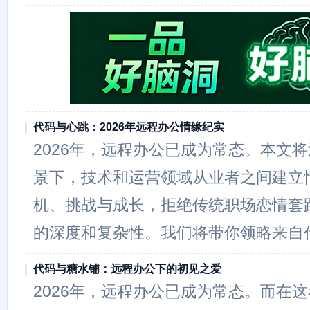
代码与心跳：2026年远程办公情缘纪实
2026年，远程办公已成为常态。本文
景下，技术和运营领域从业者之间建立
机、挑战与成长，拒绝传统职场恋情套
的深度和复杂性。我们将带你领略来自
代码与糖水铺：远程办公下的初见之爱
2026年，远程办公已成为常态。而在