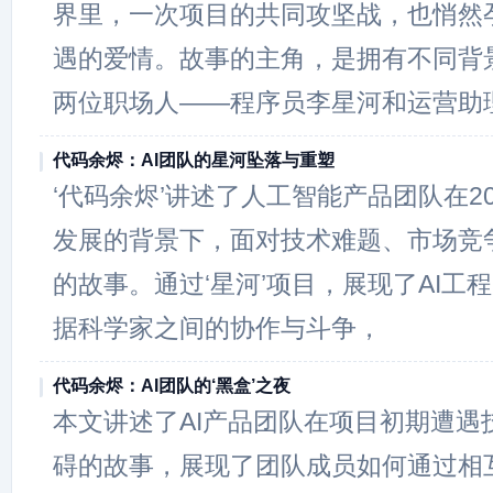
界里，一次项目的共同攻坚战，也悄然
遇的爱情。故事的主角，是拥有不同背
两位职场人——程序员李星河和运营助
代码余烬：AI团队的星河坠落与重塑
‘代码余烬’讲述了人工智能产品团队在20
发展的背景下，面对技术难题、市场竞
的故事。通过‘星河’项目，展现了AI工
据科学家之间的协作与斗争，
代码余烬：AI团队的‘黑盒’之夜
本文讲述了AI产品团队在项目初期遭遇
碍的故事，展现了团队成员如何通过相