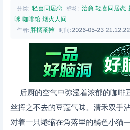
轻喜同居恋
治愈
轻喜同居恋
分类:
标签:
咪
咖啡馆
烟火人间
胖橘茶摊
2026-05-23 21:12:2
作者:
时间:
后厨的空气中弥漫着浓郁的咖啡
丝挥之不去的豆蔻气味。清禾双手
对着一只蜷缩在角落里的橘色小猫