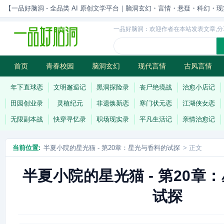
【一品好脑洞 - 全品类 AI 原创文学平台｜脑洞玄幻・言情・悬疑・科幻・现实一站
一品好脑洞：欢迎作者在本站发表文章,分
首页
青春校园
脑洞玄幻
现代言情
古风言情
历史权谋
武侠江湖
灵异志怪
连载
年下直球恋
文明邂逅记
黑洞探险录
丧尸绝境战
治愈小店记
田园创业录
灵植纪元
非遗焕新恋
寒门状元恋
江湖侠女恋
无限副本战
快穿寻忆录
职场现实录
平凡生活记
亲情治愈记
当前位置:
半夏小院的星光猫 - 第20章：星光与香料的试探
> 正文
半夏小院的星光猫 - 第20章
试探