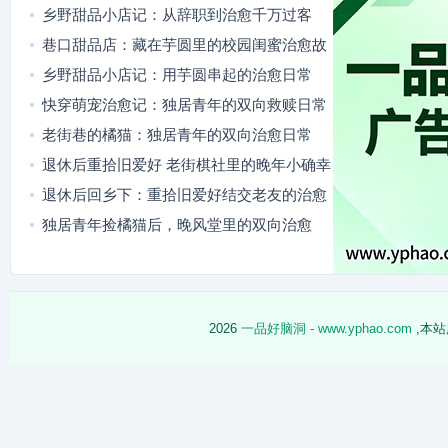
乡野甜品小店记：从辞职到治愈千万过客
巷口甜品店：藏在芋圆里的校园闺蜜治愈故
事
乡野甜品小店记：用芋圆串起的治愈日常
快穿萌宠治愈记：独居青年的双向救赎日常
老街巷的橘猫：独居青年的双向治愈日常
退休后重拾旧爱好 老街棋社里的晚年小确幸
退休后回乡下：重拾旧爱好结交老友的治愈
日常
独居青年捡橘猫后，晚风堂里的双向治愈
2026
一品好脑洞 - www.yphao.com
,本