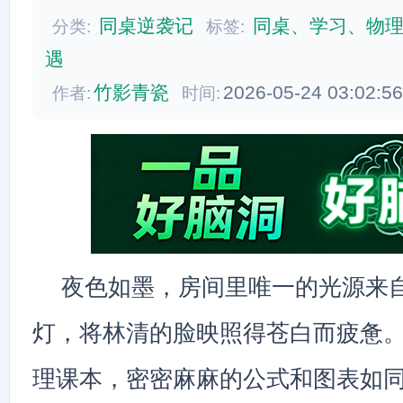
同桌逆袭记
同桌、学习、物
分类:
标签:
遇
竹影青瓷
2026-05-24 03:02:5
作者:
时间:
夜色如墨，房间里唯一的光源来
灯，将林清的脸映照得苍白而疲惫
理课本，密密麻麻的公式和图表如