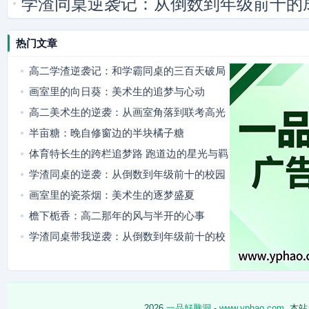
学渣同桌逆袭记：从倒数到年级前十的
热门文章
高二学渣逆袭记：和学霸同桌的三百天破局
之路
画室里的向日葵：美术生的追梦与心动
高二美术生的逆袭：从画室角落到联考高光
半亩糖：晚自修窗边的半块橘子糖
体育特长生的跨栏追梦路 跑道边的星光与羁
绊
学渣同桌的逆袭：从倒数到年级前十的校园
成长记
画室里的瓷茶烟：美术生的逐梦盛夏
檐下栀香：高二那年的风与半开的心事
学渣同桌带我逆袭：从倒数到年级前十的校
园成长记
2026
一品好脑洞 - www.yphao.com
,本