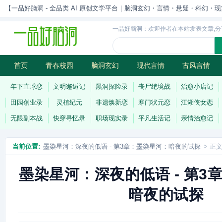
【一品好脑洞 - 全品类 AI 原创文学平台｜脑洞玄幻・言情・悬疑・科幻・现实一站
一品好脑洞：欢迎作者在本站发表文章,分
首页
青春校园
脑洞玄幻
现代言情
古风言情
历史权谋
武侠江湖
灵异志怪
连载
年下直球恋
文明邂逅记
黑洞探险录
丧尸绝境战
治愈小店记
田园创业录
灵植纪元
非遗焕新恋
寒门状元恋
江湖侠女恋
无限副本战
快穿寻忆录
职场现实录
平凡生活记
亲情治愈记
当前位置:
墨染星河：深夜的低语 - 第3章：墨染星河：暗夜的试探
> 正
墨染星河：深夜的低语 - 第3
暗夜的试探