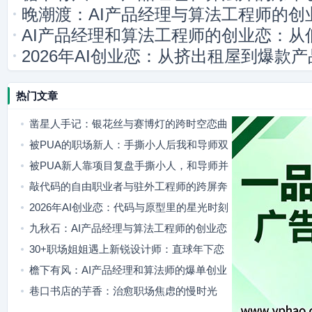
晚潮渡：AI产品经理与算法工程师的创
AI产品经理和算法工程师的创业恋：从
2026年AI创业恋：从挤出租屋到爆款
热门文章
凿星人手记：银花丝与赛博灯的跨时空恋曲
被PUA的职场新人：手撕小人后我和导师双
向奔赴
被PUA新人靠项目复盘手撕小人，和导师并
肩站稳脚跟
敲代码的自由职业者与驻外工程师的跨屏奔
赴
2026年AI创业恋：代码与原型里的星光时刻
九秋石：AI产品经理与算法工程师的创业恋
歌
30+职场姐姐遇上新锐设计师：直球年下恋
治愈年龄焦虑
檐下有风：AI产品经理和算法师的爆单创业
日常
巷口书店的芋香：治愈职场焦虑的慢时光