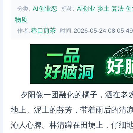
AI创业恋
AI创业
乡土
算法
创
分类:
标签:
物质
巷口煎茶
2026-05-24 08:05:4
作者:
时间:
夕阳像一团融化的橘子，洒在老
地上。泥土的芬芳，带着雨后的清
沁人心脾。林清蹲在田埂上，仔细