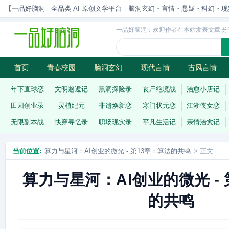
【一品好脑洞 - 全品类 AI 原创文学平台｜脑洞玄幻・言情・悬疑・科幻・现实一站
一品好脑洞：欢迎作者在本站发表文章,分
首页
青春校园
脑洞玄幻
现代言情
古风言情
历史权谋
武侠江湖
灵异志怪
连载
年下直球恋
文明邂逅记
黑洞探险录
丧尸绝境战
治愈小店记
田园创业录
灵植纪元
非遗焕新恋
寒门状元恋
江湖侠女恋
无限副本战
快穿寻忆录
职场现实录
平凡生活记
亲情治愈记
当前位置:
算力与星河：AI创业的微光 - 第13章：算法的共鸣
> 正文
算力与星河：AI创业的微光 -
的共鸣