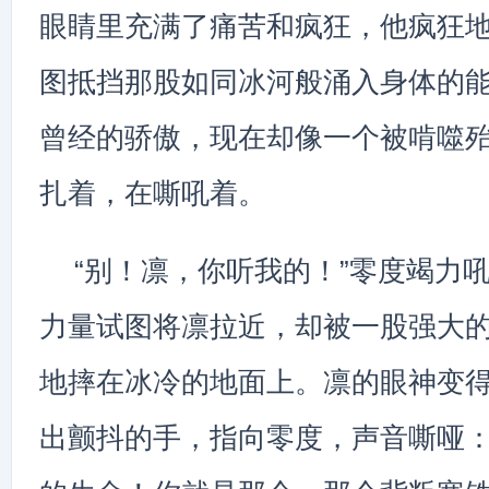
眼睛里充满了痛苦和疯狂，他疯狂
图抵挡那股如同冰河般涌入身体的能
曾经的骄傲，现在却像一个被啃噬
扎着，在嘶吼着。
“别！凛，你听我的！”零度竭力
力量试图将凛拉近，却被一股强大
地摔在冰冷的地面上。凛的眼神变
出颤抖的手，指向零度，声音嘶哑：