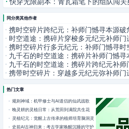
快穿无限副本：青瓦霜笔下的组队闯关
同分类其他作者
携时空碎片跨纪元：补师门憾寻本源破
时空道途：携碎片穿梭多元纪元补师门
携时空碎片行多元纪元：补师门憾寻时
九千石的时空道途：携碎片补师门憾寻
九千石的时空道途：携碎片跨纪元补师
携带时空碎片：穿越多元纪元弥补师门
热门文章
规则神域：机甲修士与AI道侣的仙武战歌
晚灵耕的灵植日常：从荒田到满院共生花
灵植纪元：觉醒上古传承的植师培育脑洞灵
植
史前AI古神归来：考古学家唤醒沉睡的守护