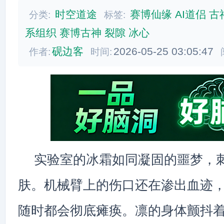
时空道途
赛博仙缘
AI道侣
古
分类:
标签:
系组织
赛博古神
裂隙
冰心
砚边客
2026-05-25 03:05:47
作者:
时间:
实验室的冰霜如同凝固的噩梦，
肤。机械臂上的伤口还在渗出血迹
随时都会彻底瘫痪。凛的身体颤抖