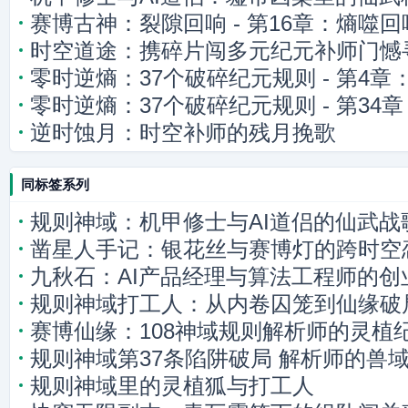
赛博古神：裂隙回响 - 第16章：熵噬
时空道途：携碎片闯多元纪元补师门憾
零时逆熵：37个破碎纪元规则 - 第4
零时逆熵：37个破碎纪元规则 - 第3
逆时蚀月：时空补师的残月挽歌
试探
同标签系列
规则神域：机甲修士与AI道侣的仙武战
凿星人手记：银花丝与赛博灯的跨时空
九秋石：AI产品经理与算法工程师的创
规则神域打工人：从内卷囚笼到仙缘破
赛博仙缘：108神域规则解析师的灵植
规则神域第37条陷阱破局 解析师的兽
规则神域里的灵植狐与打工人