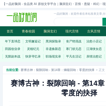
【一品好脑洞 - 全品类 AI 原创文学平台｜脑洞玄幻・言情・悬疑・科幻・现实一站
一品好脑洞：欢迎作者在本站发表文章,分
首页
青春校园
脑洞玄幻
现代言情
古风言情
历史权谋
武侠江湖
灵异志怪
连载
年下直球恋
文明邂逅记
黑洞探险录
丧尸绝境战
治愈小店记
田园创业录
灵植纪元
非遗焕新恋
寒门状元恋
江湖侠女恋
无限副本战
快穿寻忆录
职场现实录
平凡生活记
亲情治愈记
当前位置:
赛博古神：裂隙回响 - 第14章：熵噬回响：零度的抉择
> 正文
赛博古神：裂隙回响 - 第14
零度的抉择