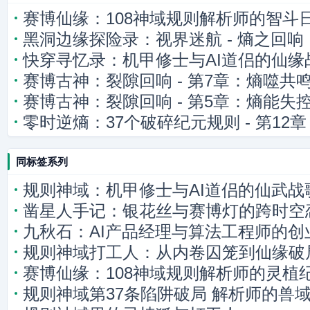
赛博仙缘：108神域规则解析师的智斗
黑洞边缘探险录：视界迷航 - 熵之回响
快穿寻忆录：机甲修士与AI道侣的仙缘
赛博古神：裂隙回响 - 第7章：熵噬共
赛博古神：裂隙回响 - 第5章：熵能失
零时逆熵：37个破碎纪元规则 - 第1
遗忘
同标签系列
规则神域：机甲修士与AI道侣的仙武战
凿星人手记：银花丝与赛博灯的跨时空
九秋石：AI产品经理与算法工程师的创
规则神域打工人：从内卷囚笼到仙缘破
赛博仙缘：108神域规则解析师的灵植
规则神域第37条陷阱破局 解析师的兽