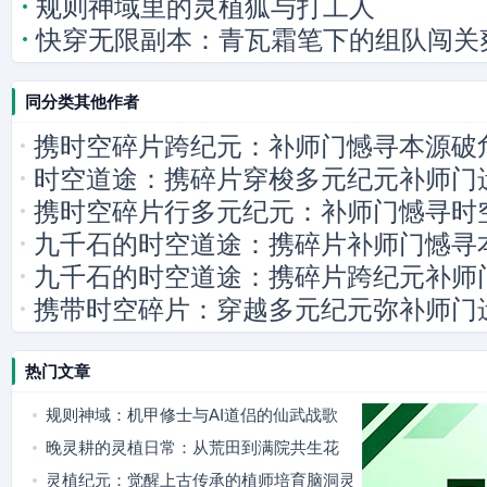
规则神域里的灵植狐与打工人
快穿无限副本：青瓦霜笔下的组队闯关
同分类其他作者
携时空碎片跨纪元：补师门憾寻本源破
时空道途：携碎片穿梭多元纪元补师门
携时空碎片行多元纪元：补师门憾寻时
九千石的时空道途：携碎片补师门憾寻
九千石的时空道途：携碎片跨纪元补师
携带时空碎片：穿越多元纪元弥补师门
热门文章
规则神域：机甲修士与AI道侣的仙武战歌
晚灵耕的灵植日常：从荒田到满院共生花
灵植纪元：觉醒上古传承的植师培育脑洞灵