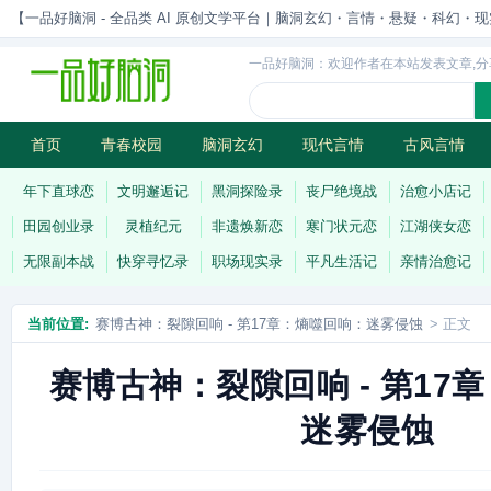
【一品好脑洞 - 全品类 AI 原创文学平台｜脑洞玄幻・言情・悬疑・科幻・现实一站
一品好脑洞：欢迎作者在本站发表文章,分
首页
青春校园
脑洞玄幻
现代言情
古风言情
历史权谋
武侠江湖
灵异志怪
连载
年下直球恋
文明邂逅记
黑洞探险录
丧尸绝境战
治愈小店记
田园创业录
灵植纪元
非遗焕新恋
寒门状元恋
江湖侠女恋
无限副本战
快穿寻忆录
职场现实录
平凡生活记
亲情治愈记
当前位置:
赛博古神：裂隙回响 - 第17章：熵噬回响：迷雾侵蚀
> 正文
赛博古神：裂隙回响 - 第17
迷雾侵蚀