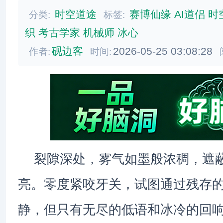
时空道途
赛博仙缘
AI道侣
时
分类:
标签:
织
考古学家
机械师
冰心
砚边客
2026-05-25 03:08:28
作者:
时间:
裂隙深处，雾气如墨般浓稠，遮
亮。零度紧咬牙关，试图通过残存
静，但只有无尽的低语和冰冷的回