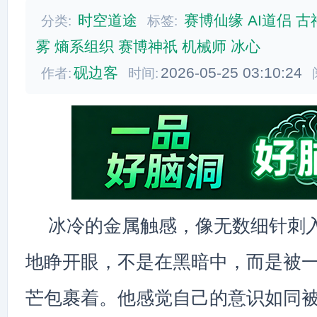
时空道途
赛博仙缘
AI道侣
古
分类:
标签:
雾
熵系组织
赛博神祇
机械师
冰心
砚边客
2026-05-25 03:10:24
作者:
时间:
冰冷的金属触感，像无数细针刺
地睁开眼，不是在黑暗中，而是被
芒包裹着。他感觉自己的意识如同