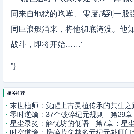
同来自地狱的咆哮。 零度感到一股
同巨浪般涌来，将他彻底淹没。他
战斗，即将开始……”
”}
相关推荐
末世植师：觉醒上古灵植传承的共生之
零时逆熵：37个破碎纪元规则 - 第2
星尘录笺：解忧坊的低语 - 第7章：星
悖论
时空道途：携碎片穿越多元纪元补师门