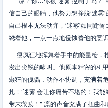
“凛？你…你被‘迷雾’控制了吗？
信自己的眼睛，他努力想挣脱‘迷雾
自己根本无法动弹，‘迷雾’如同跗
绕着他，一点一点地侵蚀着他的意
凛疯狂地挥舞着手中的能量枪，
发出尖锐的啸叫。他原本精密的机
癫狂的傀儡，动作不协调，充满着危
扎！‘迷雾’会让你痛苦不堪的！我
带来救赎！” 凛的声音充满了扭曲