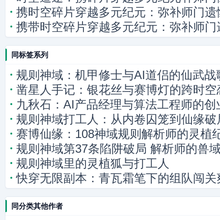
携时空碎片穿越多元纪元：弥补师门遗
携带时空碎片穿越多元纪元：弥补师门
同标签系列
规则神域：机甲修士与AI道侣的仙武战
凿星人手记：银花丝与赛博灯的跨时空
九秋石：AI产品经理与算法工程师的创
规则神域打工人：从内卷囚笼到仙缘破
赛博仙缘：108神域规则解析师的灵植
规则神域第37条陷阱破局 解析师的兽
规则神域里的灵植狐与打工人
快穿无限副本：青瓦霜笔下的组队闯关
同分类其他作者