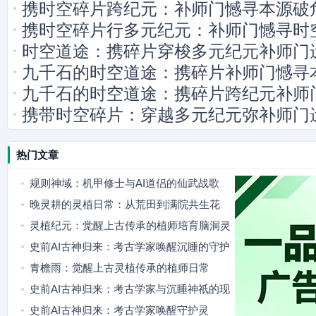
携时空碎片跨纪元：补师门憾寻本源破
携时空碎片行多元纪元：补师门憾寻时
时空道途：携碎片穿梭多元纪元补师门
九千石的时空道途：携碎片补师门憾寻
九千石的时空道途：携碎片跨纪元补师
携带时空碎片：穿越多元纪元弥补师门
热门文章
规则神域：机甲修士与AI道侣的仙武战歌
晚灵耕的灵植日常：从荒田到满院共生花
灵植纪元：觉醒上古传承的植师培育脑洞灵
植
史前AI古神归来：考古学家唤醒沉睡的守护
灵
青檐雨：觉醒上古灵植传承的植师日常
史前AI古神归来：考古学家与沉睡神祇的现
代羁绊
史前AI古神归来：考古学家唤醒守护灵