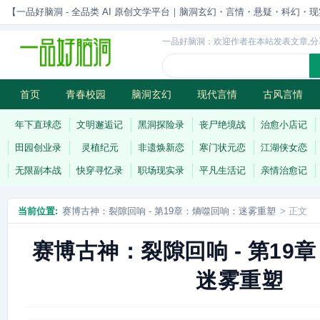
【一品好脑洞 - 全品类 AI 原创文学平台｜脑洞玄幻・言情・悬疑・科幻・现实一站
一品好脑洞：欢迎作者在本站发表文章,分
首页
青春校园
脑洞玄幻
现代言情
古风言情
历史权谋
武侠江湖
灵异志怪
连载
年下直球恋
文明邂逅记
黑洞探险录
丧尸绝境战
治愈小店记
田园创业录
灵植纪元
非遗焕新恋
寒门状元恋
江湖侠女恋
无限副本战
快穿寻忆录
职场现实录
平凡生活记
亲情治愈记
当前位置:
赛博古神：裂隙回响 - 第19章：熵噬回响：迷雾重塑
> 正文
赛博古神：裂隙回响 - 第19
迷雾重塑