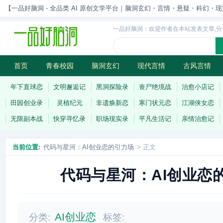
【一品好脑洞 - 全品类 AI 原创文学平台｜脑洞玄幻・言情・悬疑・科幻・现实一站
一品好脑洞：欢迎作者在本站发表文章,分
首页
青春校园
脑洞玄幻
现代言情
古风言情
历史权谋
武侠江湖
灵异志怪
连载
年下直球恋
文明邂逅记
黑洞探险录
丧尸绝境战
治愈小店记
田园创业录
灵植纪元
非遗焕新恋
寒门状元恋
江湖侠女恋
无限副本战
快穿寻忆录
职场现实录
平凡生活记
亲情治愈记
当前位置:
代码与星河：AI创业恋的引力场
> 正文
代码与星河：AI创业恋
AI创业恋
分类:
标签: