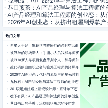
晚潮渡：AI产品经理与算法工程师的创
巷口煎茶：AI产品经理与算法工程师的
AI产品经理和算法工程师的创业恋：从
2026年AI创业恋：从挤出租屋到爆款
热门文章
凿星人手记：银花丝与赛博灯的跨时空恋曲
被PUA的职场新人：手撕小人后我和导师双
向奔赴
被PUA新人靠项目复盘手撕小人，和导师并
肩站稳脚跟
敲代码的自由职业者与驻外工程师的跨屏奔
赴
2026年AI创业恋：代码与原型里的星光时刻
九秋石：AI产品经理与算法工程师的创业恋
歌
30+职场姐姐遇上新锐设计师：直球年下恋
治愈年龄焦虑
檐下有风：AI产品经理和算法师的爆单创业
日常
巷口书店的芋香：治愈职场焦虑的慢时光