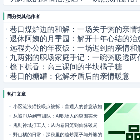
同分类其他作者
巷口煤炉边的和解：一场关于粥的亲情
退休阿姨的月季园：解开十年心结的治
远程办公的年夜饭：一场迟到的亲情和
九两粥的职场家庭手记：一碗粥暖透两
檐下栀香：高三课间的半块橘子糖
巷口的糖罐：化解矛盾后的亲情暖意
热门文章
小区流浪猫投喂点被拆：普通人的善意该如
何安放
从被PUA到带团队：AI职场人的突围实录
规则神域打工人：从内卷囚笼到仙缘破局
野山橘的日常：深秋里的糖炒栗子与外婆的