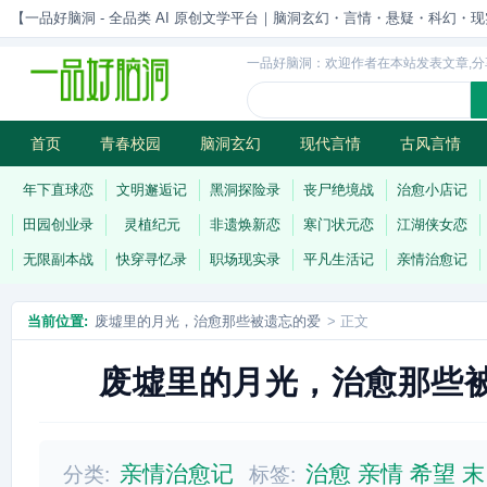
【一品好脑洞 - 全品类 AI 原创文学平台｜脑洞玄幻・言情・悬疑・科幻・现实一站
一品好脑洞：欢迎作者在本站发表文章,分
首页
青春校园
脑洞玄幻
现代言情
古风言情
历史权谋
武侠江湖
灵异志怪
连载
年下直球恋
文明邂逅记
黑洞探险录
丧尸绝境战
治愈小店记
田园创业录
灵植纪元
非遗焕新恋
寒门状元恋
江湖侠女恋
无限副本战
快穿寻忆录
职场现实录
平凡生活记
亲情治愈记
当前位置:
废墟里的月光，治愈那些被遗忘的爱
> 正文
废墟里的月光，治愈那些
亲情治愈记
治愈
亲情
希望
末
分类:
标签: