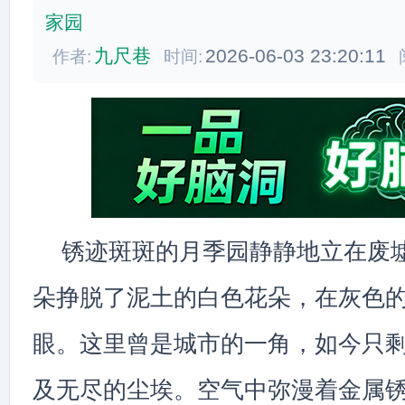
家园
九尺巷
2026-06-03 23:20:11
作者:
时间:
锈迹斑斑的月季园静静地立在废
朵挣脱了泥土的白色花朵，在灰色
眼。这里曾是城市的一角，如今只
及无尽的尘埃。空气中弥漫着金属