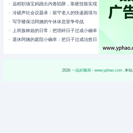
竹篮
远程职场宝妈跳出内卷陷阱，靠硬技能实现
职场成长
冷砚声社会议题录：留守老人的快递困境与
破局之路
写字楼保洁阿姨的午休休息室争夺战
上班族林姐的日常：把琐碎日子过成小确幸
退休阿姨的庭院小确幸：把日子过成治愈日
常
2026
一品好脑洞 - www.yphao.com
,本