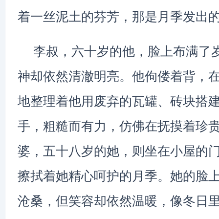
着一丝泥土的芬芳，那是月季发出
李叔，六十岁的他，脸上布满了
神却依然清澈明亮。他佝偻着背，
地整理着他用废弃的瓦罐、砖块搭
手，粗糙而有力，仿佛在抚摸着珍
婆，五十八岁的她，则坐在小屋的
擦拭着她精心呵护的月季。她的脸
沧桑，但笑容却依然温暖，像冬日