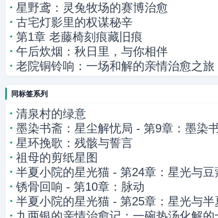
星野鸢：灵兔牧场的赛博治愈
古宅灯影里的权谋秘辛
第1章 老藤椅刻痕藏旧痕
午后炊烟：秋日里，与你相伴
老院铜铃响：一场和解的亲情治愈之旅
同标签系列
清泉村的绿意
墨染书斋：星尘解忧局 - 第9章：墨染
星环挽歌：残骸与誓言
祖母的剪纸星图
半夏小院的星光猫 - 第24章：星光与
锈骨回响 - 第10章：脉动
半夏小院的星光猫 - 第25章：星光与
九两银的亲情治愈记：一碗热汤化解的