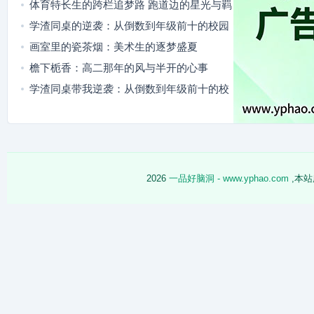
体育特长生的跨栏追梦路 跑道边的星光与羁
绊
学渣同桌的逆袭：从倒数到年级前十的校园
成长记
画室里的瓷茶烟：美术生的逐梦盛夏
檐下栀香：高二那年的风与半开的心事
学渣同桌带我逆袭：从倒数到年级前十的校
园成长记
2026
一品好脑洞 - www.yphao.com
,本