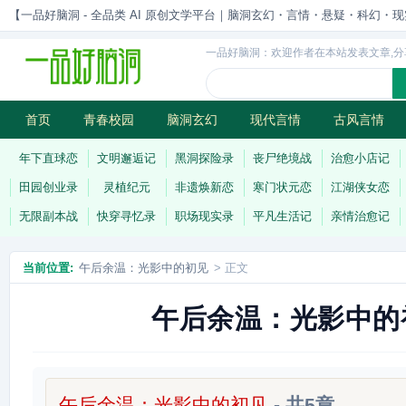
【一品好脑洞 - 全品类 AI 原创文学平台｜脑洞玄幻・言情・悬疑・科幻・现实一站
一品好脑洞：欢迎作者在本站发表文章,分
首页
青春校园
脑洞玄幻
现代言情
古风言情
历史权谋
武侠江湖
灵异志怪
连载
年下直球恋
文明邂逅记
黑洞探险录
丧尸绝境战
治愈小店记
田园创业录
灵植纪元
非遗焕新恋
寒门状元恋
江湖侠女恋
无限副本战
快穿寻忆录
职场现实录
平凡生活记
亲情治愈记
当前位置:
午后余温：光影中的初见
> 正文
午后余温：光影中的
午后余温：光影中的初见
- 共5章