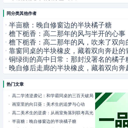
同分类其他作者
半亩糖：晚自修窗边的半块橘子糖
檐下栀香：高二那年的风与半开的心事
檐下栀香：高二那年的风，吹来了双向
靠窗同桌的半块橡皮，藏着双向奔赴的
铜绿街的高中日常：那封没署名的橘子
晚自修后走廊的半块橡皮，藏着双向奔
热门文章
高二学渣逆袭记：和学霸同桌的三百天破局
之路
画室里的向日葵：美术生的追梦与心动
高二美术生的逆袭：从画室角落到联考高光
半亩糖：晚自修窗边的半块橘子糖