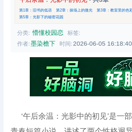
第1章：旧书的低语
第2章：操场上的微光
第3章：教室里的色
第5章：光影下的秘密花园
懵懂校园恋
分类:
标签:
墨染檐下
2026-06-05 16:18:4
作者:
时间:
‘午后余温：光影中的初见’是一
青春短篇小说，讲述了两个性格迥