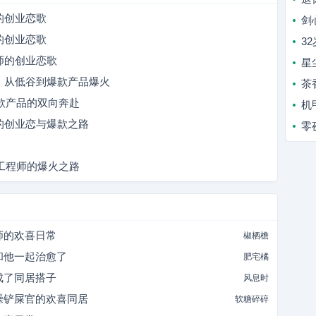
的创业恋歌
剑
的创业恋歌
3
师的创业恋歌
星
：从低谷到爆款产品爆火
茶
爆款产品的双向奔赴
机
的创业恋与爆款之路
零
法工程师的爆火之路
师的欢喜日常
椒栖檐
和他一起治愈了
肥宅橘
成了同居搭子
风息时
躁铲屎官的欢喜同居
软糖碎碎