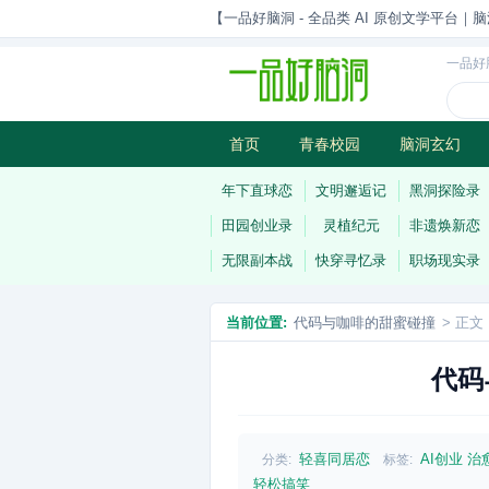
【一品好脑洞 - 全品类 AI 原创文学平台｜脑
一品好
首页
青春校园
脑洞玄幻
历史权谋
武侠江湖
灵异志
年下直球恋
文明邂逅记
黑洞探险录
田园创业录
灵植纪元
非遗焕新恋
无限副本战
快穿寻忆录
职场现实录
当前位置:
代码与咖啡的甜蜜碰撞
> 正文
代码
轻喜同居恋
AI创业
治
分类:
标签:
轻松搞笑