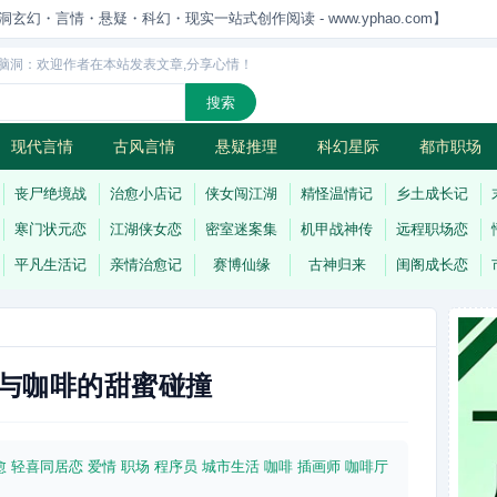
洞玄幻・言情・悬疑・科幻・现实一站式创作阅读 - www.yphao.com】
脑洞：欢迎作者在本站发表文章,分享心情！
现代言情
古风言情
悬疑推理
科幻星际
都市职场
怪
连载
丧尸绝境战
治愈小店记
侠女闯江湖
精怪温情记
乡土成长记
寒门状元恋
江湖侠女恋
密室迷案集
机甲战神传
远程职场恋
平凡生活记
亲情治愈记
赛博仙缘
古神归来
闺阁成长恋
与咖啡的甜蜜碰撞
愈
轻喜同居恋
爱情
职场
程序员
城市生活
咖啡
插画师
咖啡厅