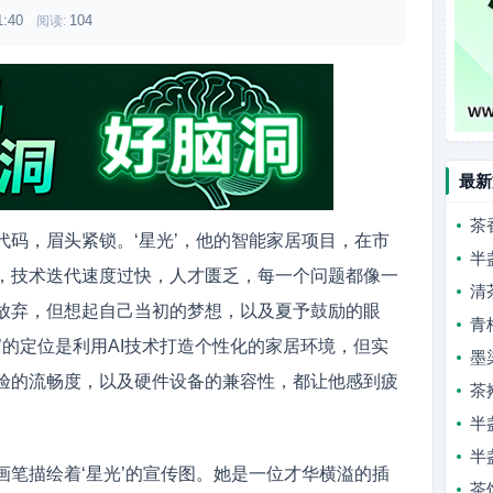
1:40
104
阅读:
最新
茶
代码，眉头紧锁。‘星光’，他的智能家居项目，在市
半
，技术迭代速度过快，人才匮乏，每一个问题都像一
清
放弃，但想起自己当初的梦想，以及夏予鼓励的眼
青
’的定位是利用AI技术打造个性化的家居环境，但实
墨
验的流畅度，以及硬件设备的兼容性，都让他感到疲
茶
半
半
画笔描绘着‘星光’的宣传图。她是一位才华横溢的插
茶