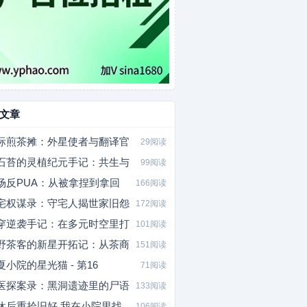
文章
际煎茶摊：外星使者与翻译官
29阅读
石苔的灵植纪元手记：共生与
99阅读
场反PUA：从被拿捏到拿回
166阅读
宅权谋录：守宅人揭世家旧怨
172阅读
穿逆袭手记：在多元时空里打
101阅读
野茶客的新星开拓记：从茶商
151阅读
夏小院的星光猫 - 第16
71阅读
医探案录：黑洞遗迹里的尸语
133阅读
休后重拾旧好 我在小院里找
106阅读