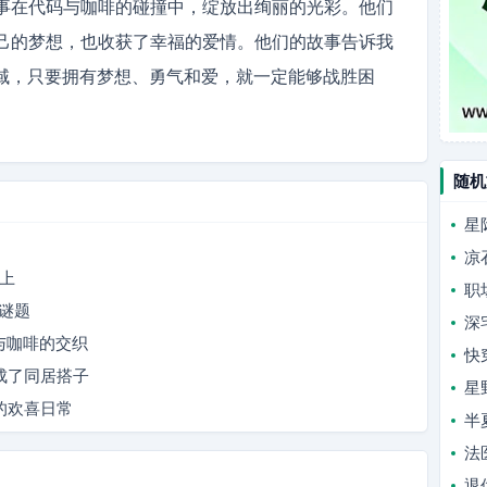
事在代码与咖啡的碰撞中，绽放出绚丽的光彩。他们
己的梦想，也收获了幸福的爱情。他们的故事告诉我
领域，只要拥有梦想、勇气和爱，就一定能够战胜困
随机
星
凉
爱上
职
的谜题
深
光与咖啡的交织
快
成了同居搭子
星
的欢喜日常
半
法
退