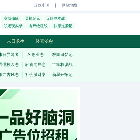
｜
连载小说
网站地图
赛博仙缘
灵植纪元
无限副本战
职场现实录
丧尸绝境战
快穿逆袭记
末日求生
轻喜治愈
末日异能者
AI创业恋
校园追梦记
懵懂校园恋
轻喜同居恋
世家权谋战
市井古风恋
社会派谜案
新星开拓记