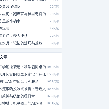
染黄沙·逐星河
29阅读
香星河：翻译官与异星瓷魂的
38阅读
香里的小确幸
29阅读
边流萤
29阅读
落雁门，梦入戍楼
30阅读
花水月：记忆的迷局与反噬
37阅读
文章
二学渣逆袭记：和学霸同桌的
1962阅读
民开拓官的新星安家记：从孤
1722阅读
被PUA到带团队：AI职场
1657阅读
区流浪猫投喂点被拆：普通人
1656阅读
口茶摊与绣娘的暖日常
1652阅读
则神域：机甲修士与AI道侣
1641阅读