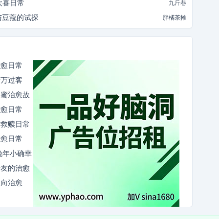
欢喜日常
九斤巷
光与豆蔻的试探
胖橘茶摊
治愈日常
千万过客
闺蜜治愈故
治愈日常
向救赎日常
治愈日常
晚年小确幸
老友的治愈
双向治愈