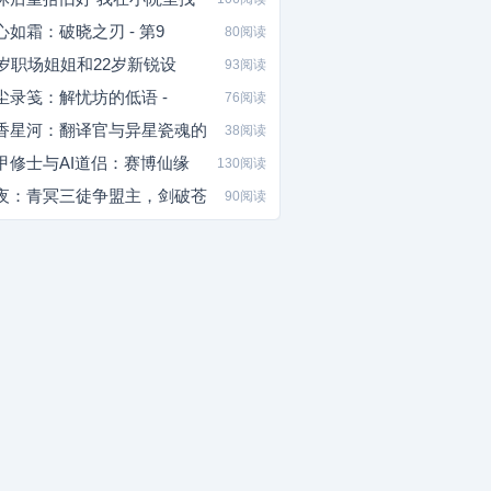
心如霜：破晓之刃 - 第9
80阅读
2岁职场姐姐和22岁新锐设
93阅读
尘录笺：解忧坊的低语 -
76阅读
香星河：翻译官与异星瓷魂的
38阅读
甲修士与AI道侣：赛博仙缘
130阅读
夜：青冥三徒争盟主，剑破苍
90阅读