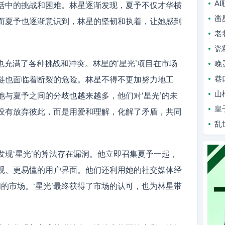
A
活中的挑战和困难。林星逐渐发现，夏予不仅才华横
凿
而夏予也逐渐意识到，林星的坚韧和执着，让她感到
老
瓷
也充满了各种挑战和冲突。林星的‘星光’项目在市场
晚
巷
链也面临着断裂的危险。林星不得不更加努力地工
山
他与夏予之间的分歧也越来越多，他们对‘星光’的未
皇
没有放弃彼此，而是用爱和理解，化解了矛盾，共同
乱
发现‘星光’的算法存在漏洞。他立即召集夏予一起，
观、更易懂的用户界面。他们还利用她的社交媒体经
阔的市场。‘星光’最终获得了市场的认可，也为林星带