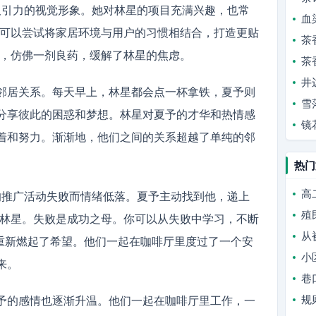
具吸引力的视觉形象。她对林星的项目充满兴趣，也常
血
你可以尝试将家居环境与用户的习惯相结合，打造更贴
茶
耳，仿佛一剂良药，缓解了林星的焦虑。
茶
井
邻居关系。每天早上，林星都会点一杯拿铁，夏予则
雪
分享彼此的困惑和梦想。林星对夏予的才华和热情感
镜
着和努力。渐渐地，他们之间的关系超越了单纯的邻
热门
高
’的推广活动失败而情绪低落。夏予主动找到他，递上
殖
，林星。失败是成功之母。你可以从失败中学习，不断
从
星重新燃起了希望。他们一起在咖啡厅里度过了一个安
小
来。
巷
规
予的感情也逐渐升温。他们一起在咖啡厅里工作，一