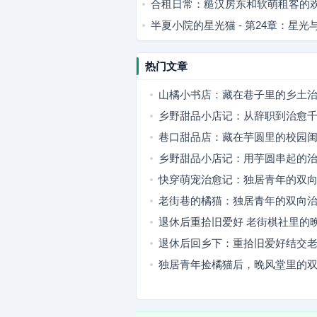
合租日常：糙汉房东和软萌租客的
半夏小院的星光猫 - 第24章：星
热门文章
山橘小书店：藏在巷子里的乡土
乡野甜品小店记：从辞职到治愈
巷口甜品店：藏在芋圆里的校园
事
乡野甜品小店记：用芋圆串起的
快穿萌宠治愈记：独居青年的双
老街巷的橘猫：独居青年的双向
退休后重拾旧爱好 老街棋社里的
退休后回乡下：重拾旧爱好结交
日常
独居青年捡橘猫后，晚风堂里的