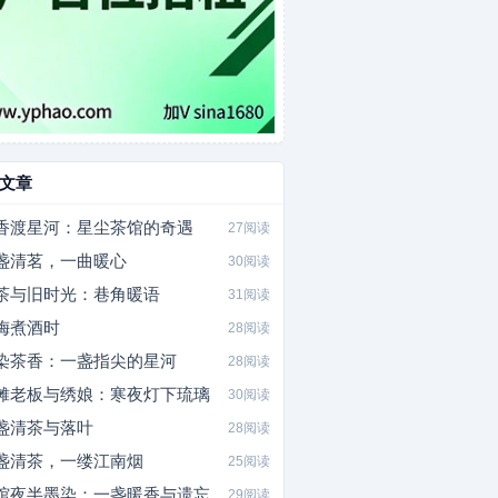
文章
香渡星河：星尘茶馆的奇遇
27阅读
盏清茗，一曲暖心
30阅读
茶与旧时光：巷角暖语
31阅读
梅煮酒时
28阅读
染茶香：一盏指尖的星河
28阅读
摊老板与绣娘：寒夜灯下琉璃
30阅读
盏清茶与落叶
28阅读
盏清茶，一缕江南烟
25阅读
馆夜半墨染：一盏暖香与遗忘
29阅读