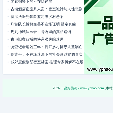
老巷铜铃下的不在场迷局
古镇酒店密室杀人案：密室诡计与人性悲剧
资深法医凭骨龄鉴定破乡村悬案
刑警队长拆解完美不在场证明 锁定真凶
规则神域法医录：骨语里的真相追缉
古宅旧案背后的快递员失踪迷局
调查记者追凶三年：揭开乡村留守儿童溺亡
案背后的真相
晚渡舟：不在场迷局下的社会派谜案调查实
录
城郊度假别墅密室谜案 推理专家拆解不在场
迷局
2026
一品好脑洞 - www.yphao.com
,本