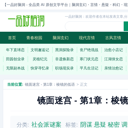
【一品好脑洞 - 全品类 AI 原创文学平台｜脑洞玄幻・言情・悬疑・科幻・现实一站
一品好脑洞：欢迎作者在本站发表文章,分
首页
青春校园
脑洞玄幻
现代言情
古风言情
历史权谋
武侠江湖
灵异志怪
连载
年下直球恋
文明邂逅记
黑洞探险录
丧尸绝境战
治愈小店记
田园创业录
灵植纪元
非遗焕新恋
寒门状元恋
江湖侠女恋
无限副本战
快穿寻忆录
职场现实录
平凡生活记
亲情治愈记
当前位置:
镜面迷宫 - 第1章：棱镜的低语
> 正文
镜面迷宫 - 第1章：棱
社会派谜案
阴谋
悬疑
秘密
调
分类:
标签: