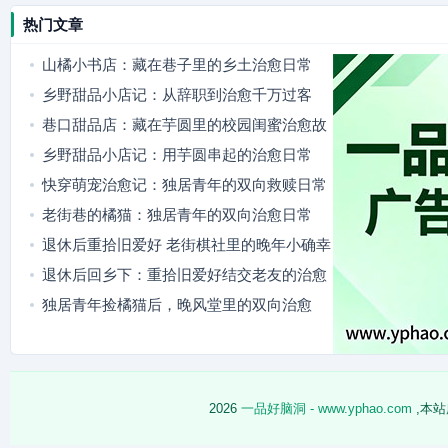
热门文章
山橘小书店：藏在巷子里的乡土治愈日常
乡野甜品小店记：从辞职到治愈千万过客
巷口甜品店：藏在芋圆里的校园闺蜜治愈故
事
乡野甜品小店记：用芋圆串起的治愈日常
快穿萌宠治愈记：独居青年的双向救赎日常
老街巷的橘猫：独居青年的双向治愈日常
退休后重拾旧爱好 老街棋社里的晚年小确幸
退休后回乡下：重拾旧爱好结交老友的治愈
日常
独居青年捡橘猫后，晚风堂里的双向治愈
2026
一品好脑洞 - www.yphao.com
,本