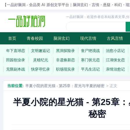
【一品好脑洞 - 全品类 AI 原创文学平台｜脑洞玄幻・言情・悬疑・科幻・现实一站
一品好脑洞：欢迎作者在本站发表文章,分
首页
青春校园
脑洞玄幻
现代言情
古风言情
历史权谋
武侠江湖
灵异志怪
连载
年下直球恋
文明邂逅记
黑洞探险录
丧尸绝境战
治愈小店记
田园创业录
灵植纪元
非遗焕新恋
寒门状元恋
江湖侠女恋
无限副本战
快穿寻忆录
职场现实录
平凡生活记
亲情治愈记
当前位置:
半夏小院的星光猫 - 第25章：星光与半夏的秘密
> 正文
半夏小院的星光猫 - 第25章
秘密