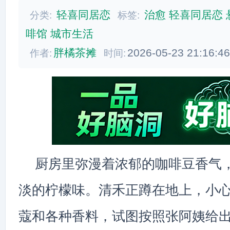
轻喜同居恋
治愈
轻喜同居恋
分类:
标签:
啡馆
城市生活
胖橘茶摊
2026-05-23 21:16:4
作者:
时间:
厨房里弥漫着浓郁的咖啡豆香气
淡的柠檬味。清禾正蹲在地上，小
蔻和各种香料，试图按照张阿姨给