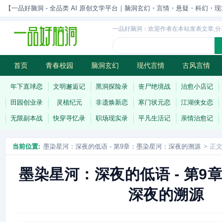
【一品好脑洞 - 全品类 AI 原创文学平台｜脑洞玄幻・言情・悬疑・科幻・现实一站
一品好脑洞：欢迎作者在本站发表文章,分
首页
青春校园
脑洞玄幻
现代言情
古风言情
历史权谋
武侠江湖
灵异志怪
连载
年下直球恋
文明邂逅记
黑洞探险录
丧尸绝境战
治愈小店记
田园创业录
灵植纪元
非遗焕新恋
寒门状元恋
江湖侠女恋
无限副本战
快穿寻忆录
职场现实录
平凡生活记
亲情治愈记
当前位置:
墨染星河：深夜的低语 - 第9章：墨染星河：深夜的溯源
> 正
墨染星河：深夜的低语 - 第9
深夜的溯源