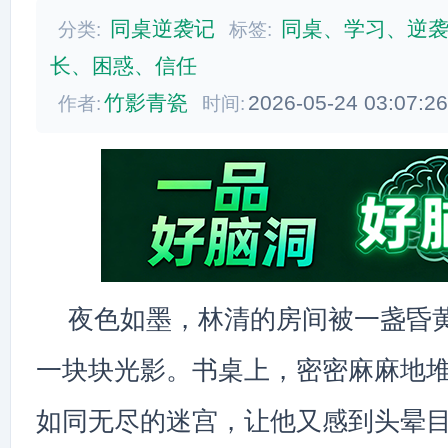
同桌逆袭记
同桌、学习、逆
分类:
标签:
长、困惑、信任
竹影青瓷
2026-05-24 03:07:2
作者:
时间:
夜色如墨，林清的房间被一盏昏
一块块光影。书桌上，密密麻麻地
如同无尽的迷宫，让他又感到头晕