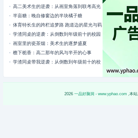
高二美术生的逆袭：从画室角落到联考高光
半亩糖：晚自修窗边的半块橘子糖
体育特长生的跨栏追梦路 跑道边的星光与羁
绊
学渣同桌的逆袭：从倒数到年级前十的校园
成长记
画室里的瓷茶烟：美术生的逐梦盛夏
檐下栀香：高二那年的风与半开的心事
学渣同桌带我逆袭：从倒数到年级前十的校
园成长记
2026
一品好脑洞 - www.yphao.com
,本