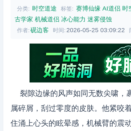
时空道途
赛博仙缘
AI道侣
时
分类:
标签:
古学家
机械道侣
冰心能力
迷雾侵蚀
砚边客
2026-05-25 03:09:22
作者:
时间:
裂隙边缘的风声如同无数尖啸，
属碎屑，刮过零度的皮肤。他紧咬
住涌上心头的眩晕感，机械臂的震