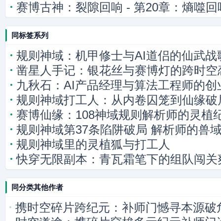
赛博古神：裂隙回响 - 第20章：熵噬
同标签系列
规则神域：机甲修士与AI道侣的仙武战
凿星人手记：银花丝与赛博灯的跨时空
九秋石：AI产品经理与算法工程师的创
规则神域打工人：从内卷囚笼到仙缘破
赛博仙缘：108神域规则解析师的灵植
规则神域第37条陷阱破局 解析师的兽
规则神域里的灵植狐与打工人
快穿无限副本：青瓦霜笔下的组队闯关
同分类其他作者
携时空碎片跨纪元：补师门憾寻本源破