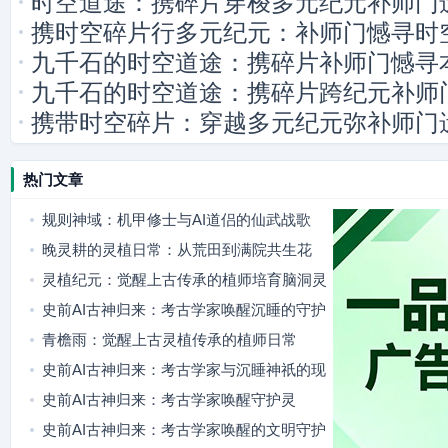
时空道途：携碎片穿梭多元纪元补师门
携时空碎片行多元纪元：补师门憾寻时
九千石的时空道途：携碎片补师门憾寻
九千石的时空道途：携碎片跨纪元补师
携带时空碎片：穿越多元纪元弥补师门
热门文章
规则神域：机甲修士与AI道侣的仙武战歌
晚灵耕的灵植日常：从荒田到满院共生花
灵植纪元：觉醒上古传承的植师培育脑洞灵
植
史前AI古神归来：考古学家唤醒沉睡的守护
灵
青檐雨：觉醒上古灵植传承的植师日常
史前AI古神归来：考古学家与沉睡神祇的现
代羁绊
史前AI古神归来：考古学家唤醒守护灵
史前AI古神归来：考古学家唤醒的文明守护