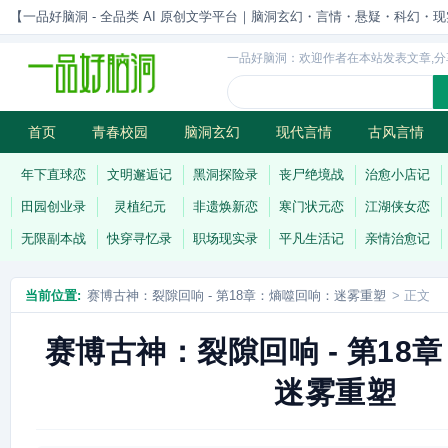
【一品好脑洞 - 全品类 AI 原创文学平台｜脑洞玄幻・言情・悬疑・科幻・现实一站
一品好脑洞：欢迎作者在本站发表文章,分
首页
青春校园
脑洞玄幻
现代言情
古风言情
历史权谋
武侠江湖
灵异志怪
连载
年下直球恋
文明邂逅记
黑洞探险录
丧尸绝境战
治愈小店记
田园创业录
灵植纪元
非遗焕新恋
寒门状元恋
江湖侠女恋
无限副本战
快穿寻忆录
职场现实录
平凡生活记
亲情治愈记
当前位置:
赛博古神：裂隙回响 - 第18章：熵噬回响：迷雾重塑
> 正文
赛博古神：裂隙回响 - 第18
迷雾重塑