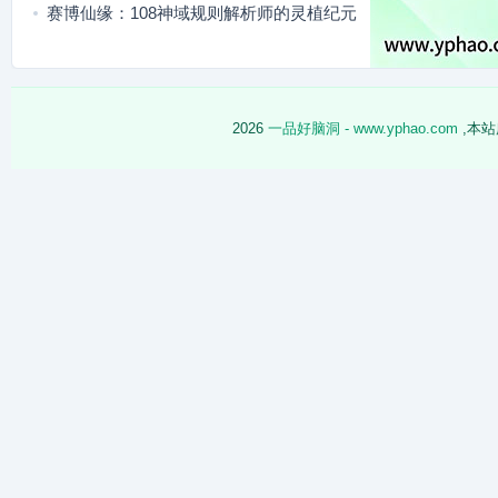
者
赛博仙缘：108神域规则解析师的灵植纪元
冒险
2026
一品好脑洞 - www.yphao.com
,本