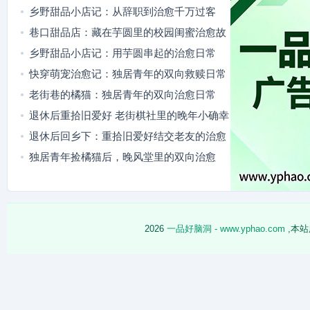
乡野甜品小店记：从辞职到治愈千万过客
巷口甜品店：藏在芋圆里的校园闺蜜治愈故
事
乡野甜品小店记：用芋圆串起的治愈日常
快穿萌宠治愈记：独居青年的双向救赎日常
老街巷的橘猫：独居青年的双向治愈日常
退休后重拾旧爱好 老街棋社里的晚年小确幸
退休后回乡下：重拾旧爱好结交老友的治愈
日常
独居青年捡橘猫后，晚风堂里的双向治愈
2026
一品好脑洞 - www.yphao.com
,本