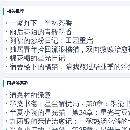
相关推荐
一盏灯下，半杯茶香
雨后巷陌的青砖墨香
阿福的炒粉日记：田园重启
独居青年捡回流浪橘猫，双向救赎治愈
棉花糖的星光日记
宿舍楼下的橘猫：陪我熬过毕业季的治
同标签系列
清泉村的绿意
墨染书斋：星尘解忧局 - 第9章：墨染
半夏小院的星光猫 - 第24章：星光与
九两银的亲情治愈记：一碗热汤化解的
半夏小院的星光猫 - 第25章：星光与