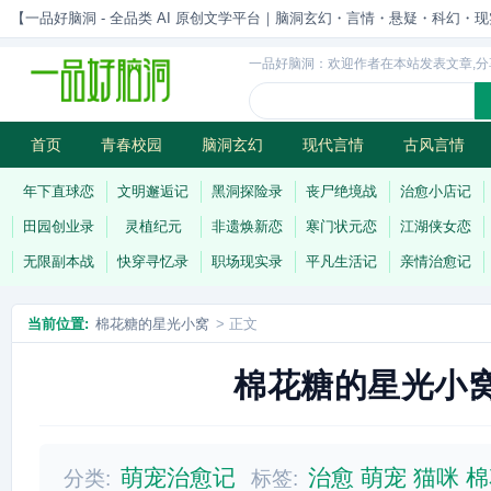
【一品好脑洞 - 全品类 AI 原创文学平台｜脑洞玄幻・言情・悬疑・科幻・现实一站
一品好脑洞：欢迎作者在本站发表文章,分
首页
青春校园
脑洞玄幻
现代言情
古风言情
历史权谋
武侠江湖
灵异志怪
连载
年下直球恋
文明邂逅记
黑洞探险录
丧尸绝境战
治愈小店记
田园创业录
灵植纪元
非遗焕新恋
寒门状元恋
江湖侠女恋
无限副本战
快穿寻忆录
职场现实录
平凡生活记
亲情治愈记
当前位置:
棉花糖的星光小窝
> 正文
棉花糖的星光小
萌宠治愈记
治愈
萌宠
猫咪
棉
分类:
标签: