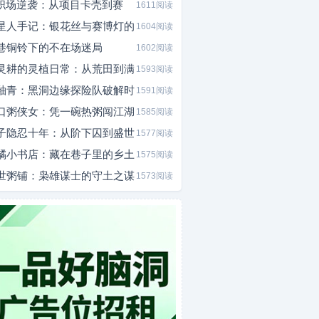
I职场逆袭：从项目卡壳到赛
1611阅读
星人手记：银花丝与赛博灯的
1604阅读
巷铜铃下的不在场迷局
1602阅读
灵耕的灵植日常：从荒田到满
1593阅读
釉青：黑洞边缘探险队破解时
1591阅读
口粥侠女：凭一碗热粥闯江湖
1585阅读
子隐忍十年：从阶下囚到盛世
1577阅读
橘小书店：藏在巷子里的乡土
1575阅读
世粥铺：枭雄谋士的守土之谋
1573阅读