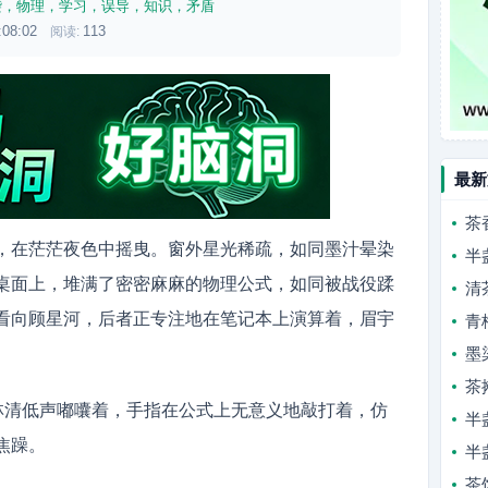
袭，物理，学习，误导，知识，矛盾
:08:02
113
阅读:
最新
茶
，在茫茫夜色中摇曳。窗外星光稀疏，如同墨汁晕染
半
桌面上，堆满了密密麻麻的物理公式，如同被战役蹂
清
看向顾星河，后者正专注地在笔记本上演算着，眉宇
青
墨
茶
”林清低声嘟囔着，手指在公式上无意义地敲打着，仿
半
焦躁。
半
茶