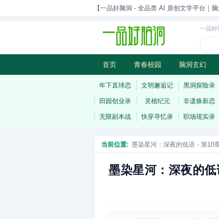
【一品好脑洞 - 全品类 AI 原创文学平台｜脑
一品好
首页
青春校园
脑洞玄幻
历史权谋
武侠江湖
灵异志
年下直球恋
文明邂逅记
黑洞探险录
田园创业录
灵植纪元
非遗焕新恋
无限副本战
快穿寻忆录
职场现实录
当前位置:
墨染星河：深夜的低语 - 第1
墨染星河：深夜的低语