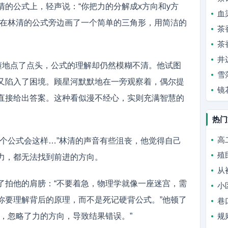
清的公式上，轻声说：“你把力的分解成x方向和y方
血
，在林清的公式旁边画了一个简单的三角形，用简洁的
茶
茶
井
非懂地点了点头，公式的理解却仍然模糊不清。他试图
雪
又陷入了困境。顾星河默默地在一旁观察着，偶尔提
镜
直接给出答案。这种看似漫不经心，实则充满智慧的
。
热门
高
这个公式会这样…”林清的声音有些沮丧，他觉得自己
殖
力，都无法找到前进的方向。
从
了拍他的肩膀：“不要着急，物理学就像一座迷宫，需
小
你要理解背后的原理，而不是死记硬背公式。”他顿了
巷
，忽略了力的方向，导致结果错误。”
规