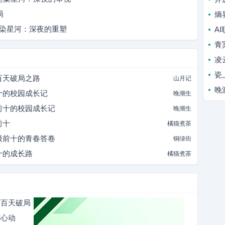
局
熵
墨染星河：深夜的重塑
A
青
凌
瓷
百天破局之路
山月记
晚
十的校园成长记
晚潮生
前十的校园成长记
晚潮生
前十
橘猫煮茶
级前十的青春答卷
铜绿街
十的成长路
橘猫煮茶
三百天破局
与心动