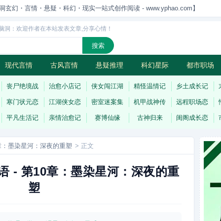
洞玄幻・言情・悬疑・科幻・现实一站式创作阅读 - www.yphao.com】
脑洞：欢迎作者在本站发表文章,分享心情！
现代言情
古风言情
悬疑推理
科幻星际
都市职场
怪
连载
丧尸绝境战
治愈小店记
侠女闯江湖
精怪温情记
乡土成长记
寒门状元恋
江湖侠女恋
密室迷案集
机甲战神传
远程职场恋
平凡生活记
亲情治愈记
赛博仙缘
古神归来
闺阁成长恋
0章：墨染星河：深夜的重塑
> 正文
 - 第10章：墨染星河：深夜的重
塑