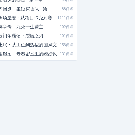
界回溯：星蚀探险队 - 第
88阅读
I职场逆袭：从项目卡壳到赛
1611阅读
冥争锋：九死一生盟主 -
102阅读
云门争霸记：裂痕之刃
101阅读
上眠：从工位到热搜的国风文
156阅读
渡谜案：老巷密室里的绣娘救
131阅读