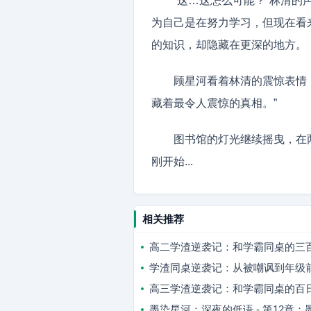
“这…这怎么可能？”林清
为自己是在努力学习，但现在看
的知识，却隐藏在更深的地方。
顾星河看着林清的震惊表情
藏着最令人震惊的真相。”
图书馆的灯光继续摇曳，在
刚开始...
相关推荐
高二学渣逆袭记：和学霸同桌的三
学渣同桌逆袭记：从被嘲讽到年级
高三学渣逆袭记：和学霸同桌的百
墨染星河：深夜的低语 - 第12章