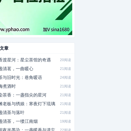
文章
香渡星河：星尘茶馆的奇遇
20阅读
盏清茗，一曲暖心
21阅读
茶与旧时光：巷角暖语
24阅读
梅煮酒时
21阅读
染茶香：一盏指尖的星河
21阅读
摊老板与绣娘：寒夜灯下琉璃
21阅读
盏清茶与落叶
21阅读
盏清茶，一缕江南烟
19阅读
馆夜半墨染：一盏暖香与遗忘
22阅读