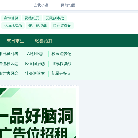
｜
连载小说
网站地图
赛博仙缘
灵植纪元
无限副本战
职场现实录
丧尸绝境战
快穿逆袭记
末日求生
轻喜治愈
末日异能者
AI创业恋
校园追梦记
懵懂校园恋
轻喜同居恋
世家权谋战
市井古风恋
社会派谜案
新星开拓记