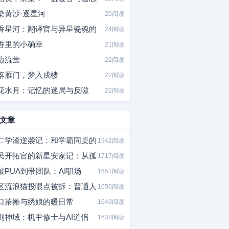
染黄沙·逐星河
20阅读
香星河：翻译官与异星瓷魂的
24阅读
香里的小确幸
21阅读
边流萤
22阅读
落雁门，梦入戍楼
22阅读
花水月：记忆的迷局与反噬
22阅读
文章
二学渣逆袭记：和学霸同桌的
1942阅读
民开拓官的新星安家记：从孤
1717阅读
被PUA到带团队：AI职场
1651阅读
区流浪猫投喂点被拆：普通人
1650阅读
口茶摊与绣娘的暖日常
1649阅读
则神域：机甲修士与AI道侣
1638阅读