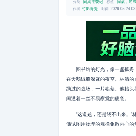
同桌逆袭记
同桌，逆
分类:
标签:
竹影青瓷
2026-05-24 03
作者:
时间:
图书馆的灯光，像一盏孤舟
在天鹅绒般深邃的夜空。林清的
躏过的战场，一片狼藉。他抬头
间透着一丝不易察觉的疲惫。
“这道题，还是绕不出来。
佛试图用物理的规律驱散内心的