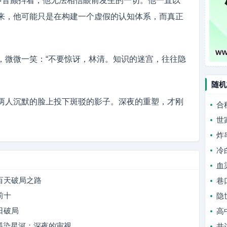
的声音颤抖着，他无法相信眼前发生的一切。他一直以
来，他可能只是在构建一个虚假的认知体系，而真正
，微微一笑：“不要惊讶，林清。知识的迷宫，往往隐
随机
两人沉默的脸上投下斑驳的影子。深夜的重塑，才刚
合
世
炸
冷
血
百天破局之路
巷
前十
隐
日破局
高
：墨染星河：深夜的审视
井