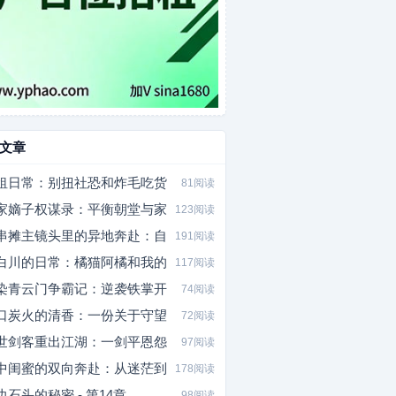
文章
租日常：别扭社恐和炸毛吃货
81阅读
家嫡子权谋录：平衡朝堂与家
123阅读
串摊主镜头里的异地奔赴：自
191阅读
白川的日常：橘猫阿橘和我的
117阅读
染青云门争霸记：逆袭铁掌开
74阅读
口炭火的清香：一份关于守望
72阅读
世剑客重出江湖：一剑平恩怨
97阅读
中闺蜜的双向奔赴：从迷茫到
178阅读
边石头的秘密 - 第14章
98阅读