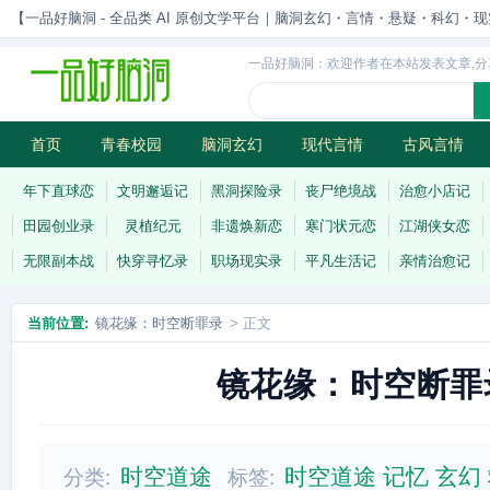
【一品好脑洞 - 全品类 AI 原创文学平台｜脑洞玄幻・言情・悬疑・科幻・现实一站
一品好脑洞：欢迎作者在本站发表文章,分
首页
青春校园
脑洞玄幻
现代言情
古风言情
历史权谋
武侠江湖
灵异志怪
连载
年下直球恋
文明邂逅记
黑洞探险录
丧尸绝境战
治愈小店记
田园创业录
灵植纪元
非遗焕新恋
寒门状元恋
江湖侠女恋
无限副本战
快穿寻忆录
职场现实录
平凡生活记
亲情治愈记
当前位置:
镜花缘：时空断罪录
> 正文
镜花缘：时空断罪
时空道途
时空道途
记忆
玄幻
分类:
标签: