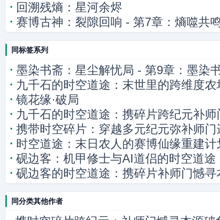
回溯残熵：星河余烬
赛博古神：裂隙回响 - 第7章：熵噬共
同标签系列
墨染书斋：星尘解忧局 - 第9章：墨染
九千石的时空道途：末世里的跨维度农
镜花缘·破局
九千石的时空道途：携碎片跨纪元补师
携带时空碎片：穿越多元纪元弥补师门
时空道途：末日农人的赛博仙缘重建计
砚边客：机甲修士与AI道侣的时空道途
砚边客的时空道途：携碎片补师门憾寻
同分类其他作者