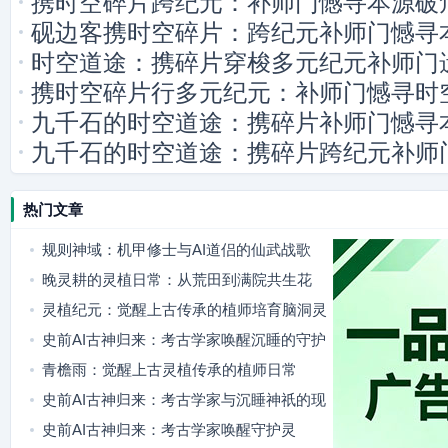
携时空碎片跨纪元：补师门憾寻本源破
砚边客携时空碎片：跨纪元补师门憾寻
时空道途：携碎片穿梭多元纪元补师门
携时空碎片行多元纪元：补师门憾寻时
九千石的时空道途：携碎片补师门憾寻
九千石的时空道途：携碎片跨纪元补师
热门文章
规则神域：机甲修士与AI道侣的仙武战歌
晚灵耕的灵植日常：从荒田到满院共生花
灵植纪元：觉醒上古传承的植师培育脑洞灵
植
史前AI古神归来：考古学家唤醒沉睡的守护
灵
青檐雨：觉醒上古灵植传承的植师日常
史前AI古神归来：考古学家与沉睡神祇的现
代羁绊
史前AI古神归来：考古学家唤醒守护灵