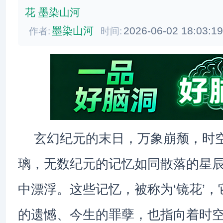
花
墨染山河
墨染山河
2026-06-02 18:03:1
作者:
时间:
玄幻纪元的末日，万象崩颓，时
璃，无数纪元的记忆如同散落的星
中漂浮。这些记忆，被称为‘镜花’
的遗憾、今生的罪孽，也指向着时