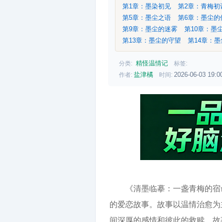
第1章：墨染初见
第2章：青梅
第5章：墨尘之语
第6章：墨尘
第9章：墨尘的迷雾
第10章：墨
第13章：墨尘的守望
第14章：
精怪温情记
分类:
标签:
盐津橘
2026-06-03 19:0
作者:
时间:
《清墨临摹：一盏青梅的宿
的爱恋故事。故事以温情治愈为
间深厚的感情和彼此的救赎。故