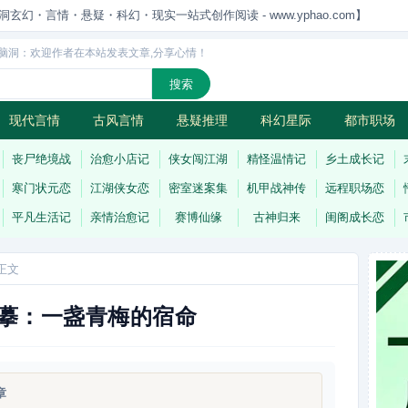
洞玄幻・言情・悬疑・科幻・现实一站式创作阅读 - www.yphao.com】
脑洞：欢迎作者在本站发表文章,分享心情！
现代言情
古风言情
悬疑推理
科幻星际
都市职场
怪
连载
丧尸绝境战
治愈小店记
侠女闯江湖
精怪温情记
乡土成长记
寒门状元恋
江湖侠女恋
密室迷案集
机甲战神传
远程职场恋
平凡生活记
亲情治愈记
赛博仙缘
古神归来
闺阁成长恋
正文
摹：一盏青梅的宿命
章