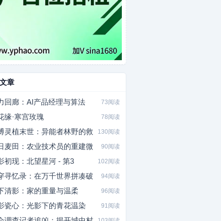
文章
力回廊：AI产品经理与算法
73阅读
花缘·寒宫玫瑰
78阅读
博灵植末世：异能者林野的救
130阅读
日麦田：农业技术员的重建微
90阅读
影初现：北望星河 - 第3
102阅读
穿寻忆录：在万千世界拼凑破
94阅读
下清影：家的重量与温柔
96阅读
影瓷心：光影下的青花温染
91阅读
会调查记者追凶：揭开城中村
103阅读