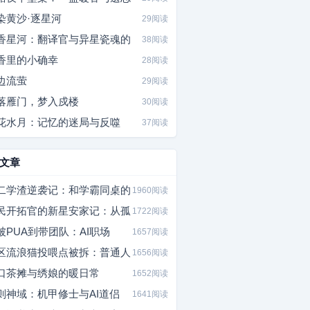
染黄沙·逐星河
29阅读
香星河：翻译官与异星瓷魂的
38阅读
香里的小确幸
28阅读
边流萤
29阅读
落雁门，梦入戍楼
30阅读
花水月：记忆的迷局与反噬
37阅读
文章
二学渣逆袭记：和学霸同桌的
1960阅读
民开拓官的新星安家记：从孤
1722阅读
被PUA到带团队：AI职场
1657阅读
区流浪猫投喂点被拆：普通人
1656阅读
口茶摊与绣娘的暖日常
1652阅读
则神域：机甲修士与AI道侣
1641阅读