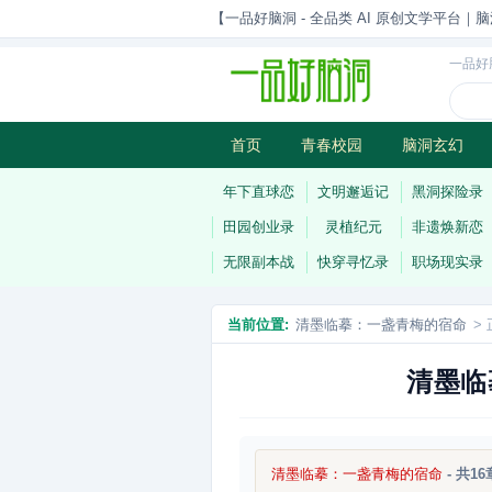
【一品好脑洞 - 全品类 AI 原创文学平台｜脑
一品好
首页
青春校园
脑洞玄幻
历史权谋
武侠江湖
灵异志
年下直球恋
文明邂逅记
黑洞探险录
田园创业录
灵植纪元
非遗焕新恋
无限副本战
快穿寻忆录
职场现实录
当前位置:
清墨临摹：一盏青梅的宿命
> 
清墨临
清墨临摹：一盏青梅的宿命
- 共16