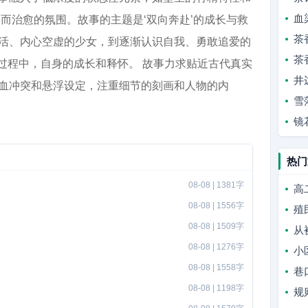
血
而治愈的氛围。故事的主题是‘双向奔赴’的成长与救
茶
活、内心空虚的少女，到逐渐认识自我、勇敢追爱的
茶
过程中，自身的成长和释怀。 故事力求贴近古代真实
井
血冲突和悬浮设定，注重细节的刻画和人物的内
雪
镜
热门
08-08 | 1381字
高
08-08 | 1556字
殖
08-08 | 1509字
从
08-08 | 1276字
小
08-08 | 1558字
巷
08-08 | 1198字
规