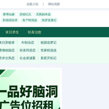
｜
连载小说
网站地图
赛博仙缘
灵植纪元
无限副本战
职场现实录
丧尸绝境战
快穿逆袭记
末日求生
轻喜治愈
末日异能者
AI创业恋
校园追梦记
懵懂校园恋
轻喜同居恋
世家权谋战
市井古风恋
社会派谜案
新星开拓记