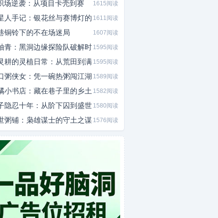
I职场逆袭：从项目卡壳到赛
1615阅读
星人手记：银花丝与赛博灯的
1611阅读
巷铜铃下的不在场迷局
1607阅读
釉青：黑洞边缘探险队破解时
1595阅读
灵耕的灵植日常：从荒田到满
1595阅读
口粥侠女：凭一碗热粥闯江湖
1589阅读
橘小书店：藏在巷子里的乡土
1582阅读
子隐忍十年：从阶下囚到盛世
1580阅读
世粥铺：枭雄谋士的守土之谋
1576阅读