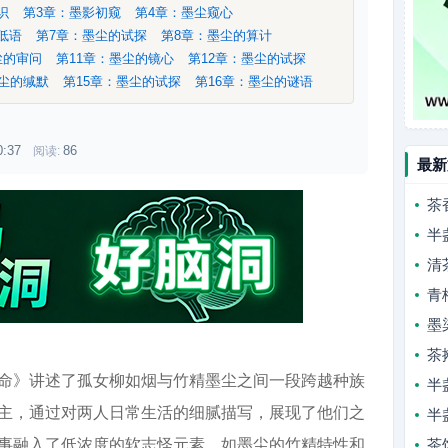
初识
第3章：墨影初窥
第4章：墨尘窥心
的低语
第7章：墨尘的试探
第8章：墨尘的算计
尘的审问
第11章：墨尘的镜心
第12章：墨尘的试探
墨尘的缄默
第15章：墨尘的试探
第16章：墨尘的谜语
0:37
86
阅读:
最新
茶
半
清
青
墨
茶
命》讲述了孤女柳如烟与竹精墨尘之间一段跨越种族
半
主，通过对两人日常生活的细腻描写，展现了他们之
半
事融入了低浓度的软志怪元素，如墨尘的竹精特性和
茶