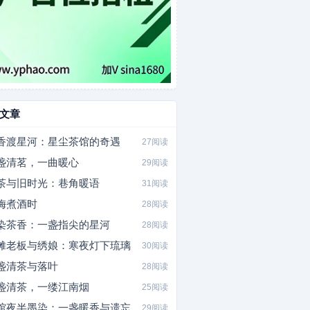
文章
香渡星河：星尘茶馆的奇遇
27阅读
盏清茗，一曲暖心
29阅读
茶与旧时光：巷角暖语
31阅读
梅煮酒时
28阅读
染茶香：一盏指尖的星河
28阅读
摊老板与绣娘：寒夜灯下琉璃
30阅读
盏清茶与落叶
28阅读
盏清茶，一缕江南烟
25阅读
馆夜半墨染：一盏暖香与遗忘
29阅读