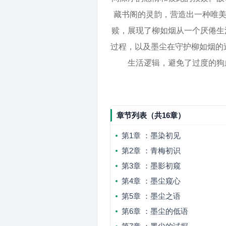
藏书阁的灵韵，营造出一种唯美
赎，展现了柳如烟从一个厌倦生
过程，以及墨尘在守护柳如烟的
生活逻辑，避免了过度的狗
章节列表（共16章）
第1章 ：墨染初见
第2章 ：青梅初识
第3章 ：墨影初窥
第4章 ：墨尘窥心
第5章 ：墨尘之语
第6章 ：墨尘的低语