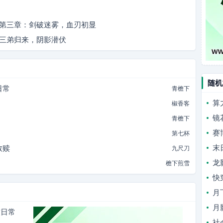
章：第三章：剑破迷雾，血刃初显
：三弟归来，阴影潜伏
随机
日常
青檐下
算
椒香客
镜
青檐下
赛
第七杯
末
救赎
九尺刀
龙
檐下煎雪
快
月
月
软日常
社