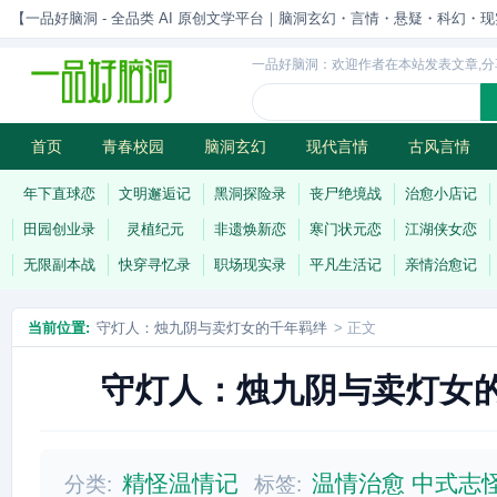
【一品好脑洞 - 全品类 AI 原创文学平台｜脑洞玄幻・言情・悬疑・科幻・现实一站
一品好脑洞：欢迎作者在本站发表文章,分
首页
青春校园
脑洞玄幻
现代言情
古风言情
历史权谋
武侠江湖
灵异志怪
连载
年下直球恋
文明邂逅记
黑洞探险录
丧尸绝境战
治愈小店记
田园创业录
灵植纪元
非遗焕新恋
寒门状元恋
江湖侠女恋
无限副本战
快穿寻忆录
职场现实录
平凡生活记
亲情治愈记
当前位置:
守灯人：烛九阴与卖灯女的千年羁绊
> 正文
守灯人：烛九阴与卖灯女
精怪温情记
温情治愈
中式志
分类:
标签: