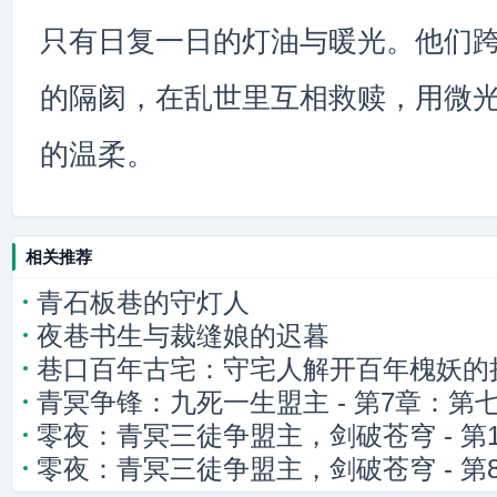
只有日复一日的灯油与暖光。他们
的隔阂，在乱世里互相救赎，用微
的温柔。
相关推荐
青石板巷的守灯人
夜巷书生与裁缝娘的迟暮
巷口百年古宅：守宅人解开百年槐妖的
青冥争锋：九死一生盟主 - 第7章：第
零夜：青冥三徒争盟主，剑破苍穹 - 第
刃初探
零夜：青冥三徒争盟主，剑破苍穹 - 第
锋，夜离噬心