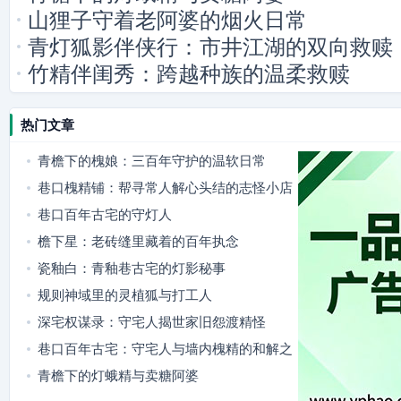
山狸子守着老阿婆的烟火日常
青灯狐影伴侠行：市井江湖的双向救赎
竹精伴闺秀：跨越种族的温柔救赎
热门文章
青檐下的槐娘：三百年守护的温软日常
巷口槐精铺：帮寻常人解心头结的志怪小店
巷口百年古宅的守灯人
檐下星：老砖缝里藏着的百年执念
瓷釉白：青釉巷古宅的灯影秘事
规则神域里的灵植狐与打工人
深宅权谋录：守宅人揭世家旧怨渡精怪
巷口百年古宅：守宅人与墙内槐精的和解之
约
青檐下的灯蛾精与卖糖阿婆