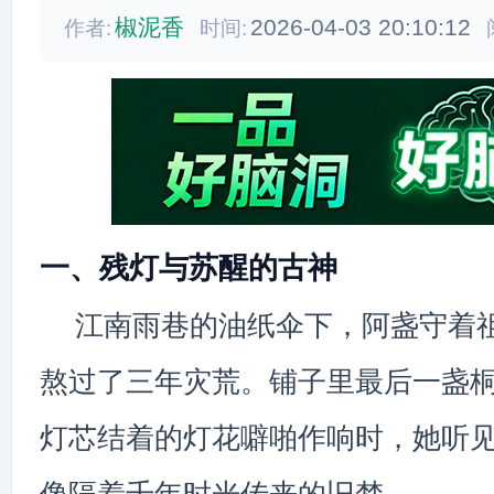
椒泥香
2026-04-03 20:10:12
作者:
时间:
一、残灯与苏醒的古神
江南雨巷的油纸伞下，阿盏守着
熬过了三年灾荒。铺子里最后一盏
灯芯结着的灯花噼啪作响时，她听