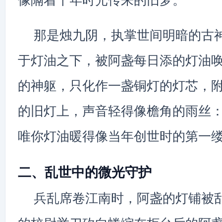
像隔着千年时光传来的旧梦。
那是烛九阴，执掌世间明暗的古
于灯油之下，被阿盏每日添的灯油
的神躯，只化作一盏铜灯的灯芯，
的旧灯上，声音轻得像檐角的雨丝：
唯你灯油暖得像当年创世时的第一缕
二、乱世中的微光守护
兵乱席卷江南时，阿盏的灯铺被