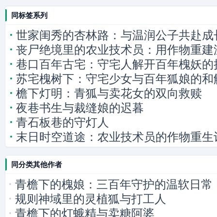
殇，夜墟深渊
同标签系列
世家闺秀的杏林路：与温润公子共赴成
丧尸绝境里的农业技术员：用作物重建
巷口百年古宅：守宅人解开百年槐妖的
苏宅槐树下：守宅少女与百年狐娘的和
檐下灯明：青狐与卖花女的双向救赎
夜巷书生与裁缝娘的迟暮
青石板巷的守灯人
末日时空道途：农业技术员的作物重生
同分类其他作者
青檐下的槐娘：三百年守护的温软日常
规则神域里的灵植狐与打工人
青檐下的灯蛾精与卖糖阿婆