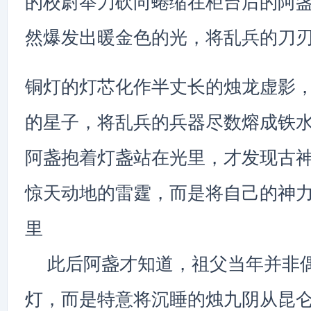
的校尉举刀砍向蜷缩在柜台后的阿
然爆发出暖金色的光，将乱兵的刀
铜灯的灯芯化作半丈长的烛龙虚影
的星子，将乱兵的兵器尽数熔成铁
阿盏抱着灯盏站在光里，才发现古
惊天动地的雷霆，而是将自己的神
里
此后阿盏才知道，祖父当年并非
灯，而是特意将沉睡的烛九阴从昆