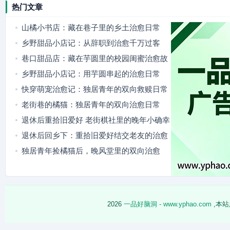
热门文章
山橘小书店：藏在巷子里的乡土治愈日常
乡野甜品小店记：从辞职到治愈千万过客
巷口甜品店：藏在芋圆里的校园闺蜜治愈故
事
乡野甜品小店记：用芋圆串起的治愈日常
快穿萌宠治愈记：独居青年的双向救赎日常
老街巷的橘猫：独居青年的双向治愈日常
退休后重拾旧爱好 老街棋社里的晚年小确幸
退休后回乡下：重拾旧爱好结交老友的治愈
日常
独居青年捡橘猫后，晚风堂里的双向治愈
2026
一品好脑洞 - www.yphao.com
,本