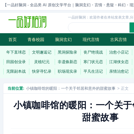
【一品好脑洞 - 全品类 AI 原创文学平台｜脑洞玄幻・言情・悬疑・科幻・现实一站
一品好脑洞：欢迎作者在本站发表文章,分
首页
青春校园
脑洞玄幻
现代言情
古风言情
历史权谋
武侠江湖
灵异志怪
连载
年下直球恋
文明邂逅记
黑洞探险录
丧尸绝境战
治愈小店记
田园创业录
灵植纪元
非遗焕新恋
寒门状元恋
江湖侠女恋
无限副本战
快穿寻忆录
职场现实录
平凡生活记
亲情治愈记
当前位置:
小镇咖啡馆的暖阳：一个关于邻居和意外的甜蜜故事
> 正文
小镇咖啡馆的暖阳：一个关于
甜蜜故事