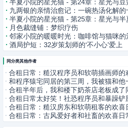
半夏小院的星光猫 - 第24章：星光与
九两银的亲情治愈记：一碗热汤化解的
半夏小院的星光猫 - 第25章：星光与
月色裁缝铺：梦织疗伤
邻家小院的暖暖时光：咖啡馆与猫咪的
酒局护短：32岁策划师的‘不小心’爱上
同分类其他作者
合租日常：糙汉程序员和软萌插画师的
和程序猿宅同居的第三周，我被猫和他
合租半年后，我和楼下奶茶店老板成了
合租日常太好笑！社恐程序员和暴躁铲
合租日常：糙汉房东和软萌租客的欢喜
合租日常：古风爱好者和社畜的欢喜日