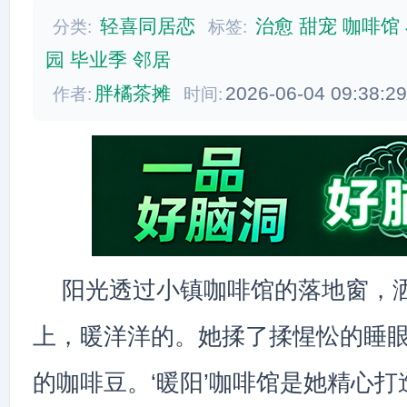
轻喜同居恋
治愈
甜宠
咖啡馆
分类:
标签:
园
毕业季
邻居
胖橘茶摊
2026-06-04 09:38:2
作者:
时间:
阳光透过小镇咖啡馆的落地窗，
上，暖洋洋的。她揉了揉惺忪的睡
的咖啡豆。‘暖阳’咖啡馆是她精心