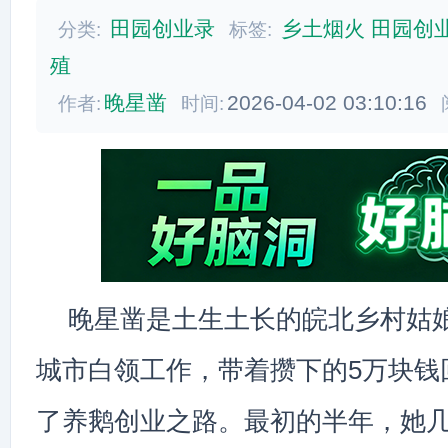
田园创业录
乡土烟火
田园创
分类:
标签:
殖
晚星凿
2026-04-02 03:10:16
作者:
时间:
晚星凿是土生土长的皖北乡村姑娘
城市白领工作，带着攒下的5万块钱
了养鹅创业之路。最初的半年，她