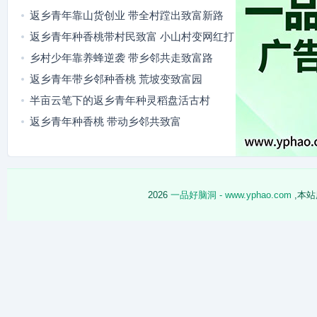
返乡青年靠山货创业 带全村蹚出致富新路
返乡青年种香桃带村民致富 小山村变网红打
卡地
乡村少年靠养蜂逆袭 带乡邻共走致富路
返乡青年带乡邻种香桃 荒坡变致富园
半亩云笔下的返乡青年种灵稻盘活古村
返乡青年种香桃 带动乡邻共致富
2026
一品好脑洞 - www.yphao.com
,本