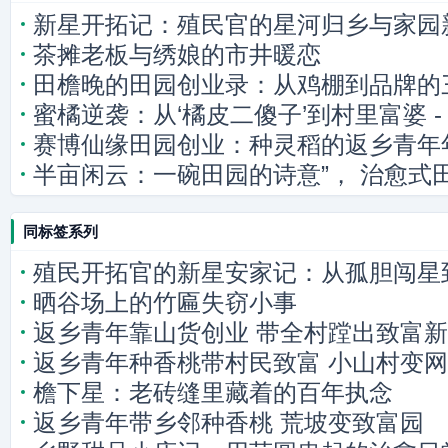
新星开拓记：殖民官的星河归乡与家园
茶摊老板与绣娘的市井暖恋
田檐晚的田园创业录：从鸡棚到品牌的
蜜橘逆袭：从‘橘皮二傻子’到村里富婆 -
赛博仙缘田园创业：种灵稻的返乡青年
半亩闲云：一碗田园的诗意”， 治愈式田
九两秤一贯的“秤”字，暗示对细节的精
同标签系列
的追求”， 赋予读者一种“半亩闲云”的
田园”点明故事的本质。 - 第3章：云雀
殖民开拓官的新星安家记：从孤胆闯星
晒谷场上的竹匾失窃小事
返乡青年靠山货创业 带全村蹚出致富
返乡青年种香桃带村民致富 小山村变
檐下星：老砖缝里藏着的百年执念
返乡青年带乡邻种香桃 荒坡变致富园