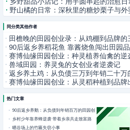
乡野甜品小店记：用芋圆串起的治愈日
野山橘的日常：深秋里的糖炒栗子与外
同分类其他作者
田檐晚的田园创业录：从鸡棚到品牌的
90后返乡养稻花鱼 靠酱烧鱼闯出田园
赛博仙缘田园创业：种灵植养仙禽的逆
兽域田园：养灵兔的女创业者逆袭记
返乡养土鸡：从负债三万到年销二十万
赛博仙缘田园创业：从灵稻种植到品牌
热门文章
90后返乡养鹅：从负债到年销百万的田园创
业路
乡村少年靠养蜂逆袭 带着乡亲共走致富路
晒谷场上的竹匾失窃小事