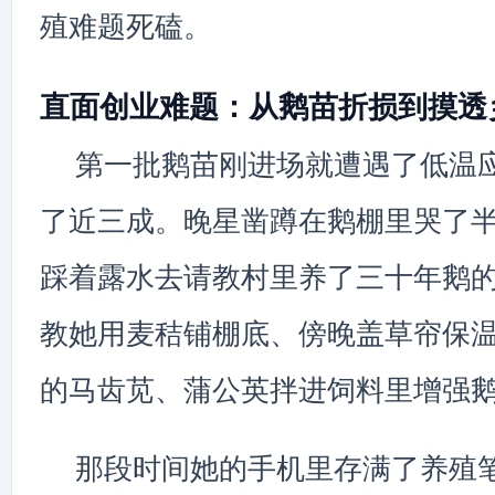
殖难题死磕。
直面创业难题：从鹅苗折损到摸透
第一批鹅苗刚进场就遭遇了低温
了近三成。晚星凿蹲在鹅棚里哭了
踩着露水去请教村里养了三十年鹅
教她用麦秸铺棚底、傍晚盖草帘保
的马齿苋、蒲公英拌进饲料里增强
那段时间她的手机里存满了养殖