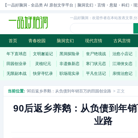
【一品好脑洞 - 全品类 AI 原创文学平台｜脑洞玄幻・言情・悬疑・科幻・现实一站
一品好脑洞：欢迎作者在本站发表文章,分
首页
青春校园
脑洞玄幻
现代言情
古风言情
历史权谋
武侠江湖
灵异志怪
连载
年下直球恋
文明邂逅记
黑洞探险录
丧尸绝境战
治愈小店记
田园创业录
灵植纪元
非遗焕新恋
寒门状元恋
江湖侠女恋
无限副本战
快穿寻忆录
职场现实录
平凡生活记
亲情治愈记
当前位置:
90后返乡养鹅：从负债到年销百万的田园创业路
> 正文
90后返乡养鹅：从负债到年
业路